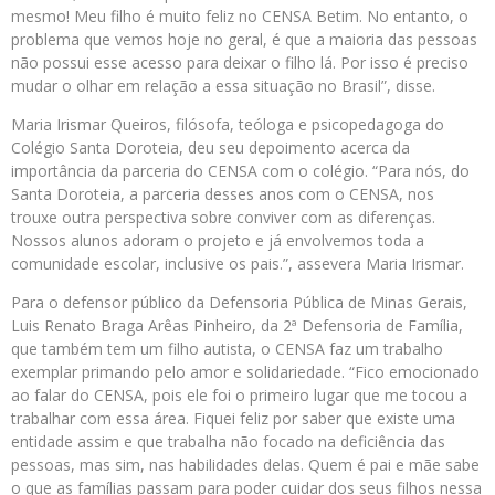
mesmo! Meu filho é muito feliz no CENSA Betim. No entanto, o
problema que vemos hoje no geral, é que a maioria das pessoas
não possui esse acesso para deixar o filho lá. Por isso é preciso
mudar o olhar em relação a essa situação no Brasil”, disse.
Maria Irismar Queiros, filósofa, teóloga e psicopedagoga do
Colégio Santa Doroteia, deu seu depoimento acerca da
importância da parceria do CENSA com o colégio. “Para nós, do
Santa Doroteia, a parceria desses anos com o CENSA, nos
trouxe outra perspectiva sobre conviver com as diferenças.
Nossos alunos adoram o projeto e já envolvemos toda a
comunidade escolar, inclusive os pais.”, assevera Maria Irismar.
Para o defensor público da Defensoria Pública de Minas Gerais,
Luis Renato Braga Arêas Pinheiro, da 2ª Defensoria de Família,
que também tem um filho autista, o CENSA faz um trabalho
exemplar primando pelo amor e solidariedade. “Fico emocionado
ao falar do CENSA, pois ele foi o primeiro lugar que me tocou a
trabalhar com essa área. Fiquei feliz por saber que existe uma
entidade assim e que trabalha não focado na deficiência das
pessoas, mas sim, nas habilidades delas. Quem é pai e mãe sabe
o que as famílias passam para poder cuidar dos seus filhos nessa