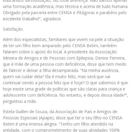
educandos da instituição, faz total diferença. Não damos apenas
uma formação acadêmica, mas técnica e acima de tudo humana.
Obrigado pela parceria entre CENSA e Pitágoras e parabéns pelo
excelente trabalho!”, agradece.
Satisfação
Além dos especialistas, familiares que vivem na pele a situação
de ter um filho bem amparado pelo CENSA Betim, também
falaram sobre o apoio do local. A presidente da Associação
Mineira de Amigos e de Pessoas com Epilepsia, Denise Ferreira,
que é mãe de uma pessoa com deficiência, disse que tem medo
de falecer e deixar a filha desamparada. “Na minha ausência,
quem vai cuidar dela? Ela é muito feliz, mas será que vai
continuar sendo a pessoa feliz que é hoje? O que sabemos é que
hoje existe uma grade de políticas que são claras para criança e
adolescente com deficiência. No entanto, e depois dessa idade?”,
perguntou a mãe.
Estela Guillen de Souza, da Associação de Pais e Amigos de
Pessoas Especiais (Apape), disse que ter o seu filho no CENSA
Betim é uma imensa alegria. “Tenho um filho atendido na
entidade, com o comprometimento de suas atividades 100%