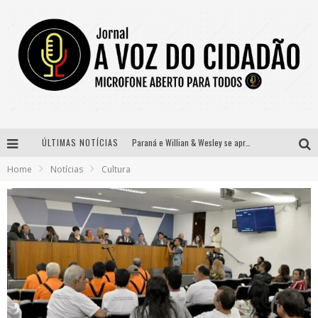
ÚLTIMAS NOTÍCIAS
Paraná e Willian & Wesley se apresentam no Carretão Trevo Contagem nesta sexta-feira
Home
Notícias
Cultura
Selo Moda Music confirma Bel Costa no palco Talentos da Terra do Pedro Leopoldo Rodeio Show
Banda Mole de BH anuncia Kayete como madrinha do bloco
Definidas as 12 finalistas do concurso Rainha do Pedro Leopoldo Rodeio Show 2026