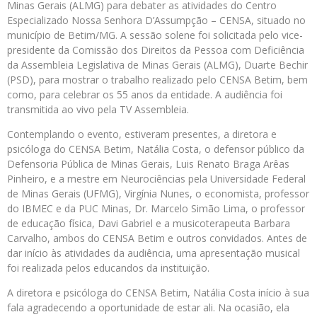
Minas Gerais (ALMG) para debater as atividades do Centro
Especializado Nossa Senhora D’Assumpção – CENSA, situado no
município de Betim/MG. A sessão solene foi solicitada pelo vice-
presidente da Comissão dos Direitos da Pessoa com Deficiência
da Assembleia Legislativa de Minas Gerais (ALMG), Duarte Bechir
(PSD), para mostrar o trabalho realizado pelo CENSA Betim, bem
como, para celebrar os 55 anos da entidade. A audiência foi
transmitida ao vivo pela TV Assembleia.
Contemplando o evento, estiveram presentes, a diretora e
psicóloga do CENSA Betim, Natália Costa, o defensor público da
Defensoria Pública de Minas Gerais, Luis Renato Braga Arêas
Pinheiro, e a mestre em Neurociências pela Universidade Federal
de Minas Gerais (UFMG), Virgínia Nunes, o economista, professor
do IBMEC e da PUC Minas, Dr. Marcelo Simão Lima, o professor
de educação física, Davi Gabriel e a musicoterapeuta Barbara
Carvalho, ambos do CENSA Betim e outros convidados. Antes de
dar início às atividades da audiência, uma apresentação musical
foi realizada pelos educandos da instituição.
A diretora e psicóloga do CENSA Betim, Natália Costa início à sua
fala agradecendo a oportunidade de estar ali. Na ocasião, ela