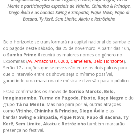
Mente e participações especiais de Vitinho, Chininha & Príncipe,
Diego Ávila e as bandas Swing e Simpatia, Pique Novo, Papo di
Bacana, Ty Kerê, Sem Limite, Akatu e Retrôzinho
Belo Horizonte se transformará na capital nacional do samba e
do pagode neste sábado, dia 25 de novembro. A partir das 16h,
o
Samba Prime 6
reunirá os maiores nomes do gênero no
Expominas (
Av. Amazonas, 6200, Gameleira, Belo Horizonte
).
Serão 17 atrações que se revezarão entre os dois palcos para
que o intervalo entre os shows seja o mínimo possível,
garantindo uma maratona de música e diversão para o público.
Estão confirmados os shows de
Sorriso Maroto, Belo,
Imaginasamba, Turma do Pagode, Pixote, Raça Negra
e do
grupo
Tá na Mente
. Mas não para por aí, outras atrações
como
Vitinho, Chininha & Príncipe, Diego Ávila
e as
bandas
Swing e Simpatia, Pique Novo, Papo di Bacana, Ty
Kerê, Sem Limite, Akatu
e
Retrôzinho
também marcarão
presença no festival.