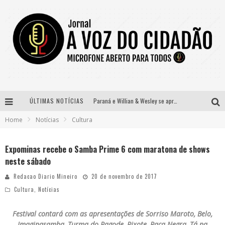
ÚLTIMAS NOTÍCIAS
Paraná e Willian & Wesley se apresentam no Carretão Trevo Contagem nesta sexta-feira
Home
Notícias
Cultura
Selo Moda Music confirma Bel Costa no palco Talentos da Terra do Pedro Leopoldo Rodeio Show
Banda Mole de BH anuncia Kayete como madrinha do bloco
Expominas recebe o Samba Prime 6 com maratona de shows
neste sábado
Definidas as 12 finalistas do concurso Rainha do Pedro Leopoldo Rodeio Show 2026
Redacao Diario Mineiro
20 de novembro de 2017
Cultura
,
Notícias
Festival contará com as apresentações de Sorriso Maroto, Belo,
Imaginasamba, Turma do Pagode, Pixote, Raça Negra, Tá na