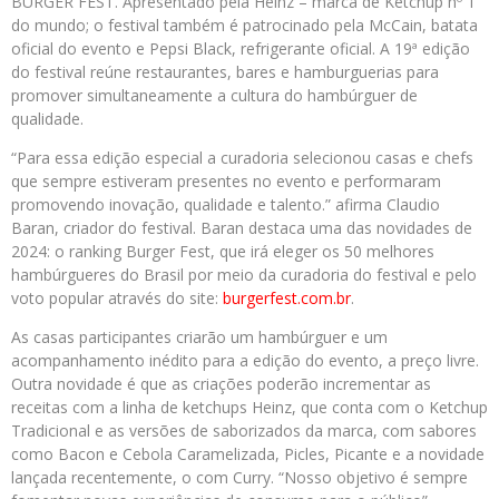
BURGER FEST. Apresentado pela Heinz – marca de Ketchup nº 1
do mundo; o festival também é patrocinado pela McCain, batata
oficial do evento e Pepsi Black, refrigerante oficial. A 19ª edição
do festival reúne restaurantes, bares e hamburguerias para
promover simultaneamente a cultura do hambúrguer de
qualidade.
“Para essa edição especial a curadoria selecionou casas e chefs
que sempre estiveram presentes no evento e performaram
promovendo inovação, qualidade e talento.” afirma Claudio
Baran, criador do festival. Baran destaca uma das novidades de
2024: o ranking Burger Fest, que irá eleger os 50 melhores
hambúrgueres do Brasil por meio da curadoria do festival e pelo
voto popular através do site:
burgerfest.com.br
.
As casas participantes criarão um hambúrguer e um
acompanhamento inédito para a edição do evento, a preço livre.
Outra novidade é que as criações poderão incrementar as
receitas com a linha de ketchups Heinz, que conta com o Ketchup
Tradicional e as versões de saborizados da marca, com sabores
como Bacon e Cebola Caramelizada, Picles, Picante e a novidade
lançada recentemente, o com Curry. “Nosso objetivo é sempre