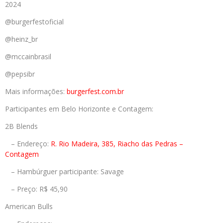
2024
@burgerfestoficial
@heinz_br
@mccainbrasil
@pepsibr
Mais informações:
burgerfest.com.br
Participantes em Belo Horizonte e Contagem:
2B Blends
– Endereço:
R. Rio Madeira, 385, Riacho das Pedras –
Contagem
– Hambúrguer participante: Savage
– Preço: R$ 45,90
American Bulls