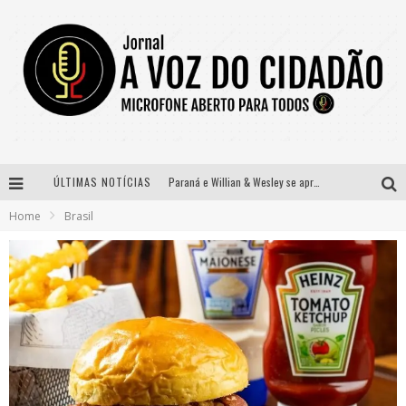
ÚLTIMAS NOTÍCIAS
Paraná e Willian & Wesley se apresentam no Carretão Trevo Contagem nesta sexta-feira
Home
Brasil
Selo Moda Music confirma Bel Costa no palco Talentos da Terra do Pedro Leopoldo Rodeio Show
Banda Mole de BH anuncia Kayete como madrinha do bloco
Definidas as 12 finalistas do concurso Rainha do Pedro Leopoldo Rodeio Show 2026