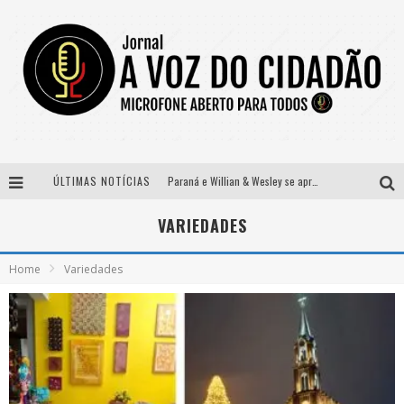
ÚLTIMAS NOTÍCIAS
Paraná e Willian & Wesley se apresentam no Carretão Trevo Contagem nesta sexta-feira
Selo Moda Music confirma Bel Costa no palco Talentos da Terra do Pedro Leopoldo Rodeio Show
VARIEDADES
Banda Mole de BH anuncia Kayete como madrinha do bloco
Home
Variedades
Definidas as 12 finalistas do concurso Rainha do Pedro Leopoldo Rodeio Show 2026