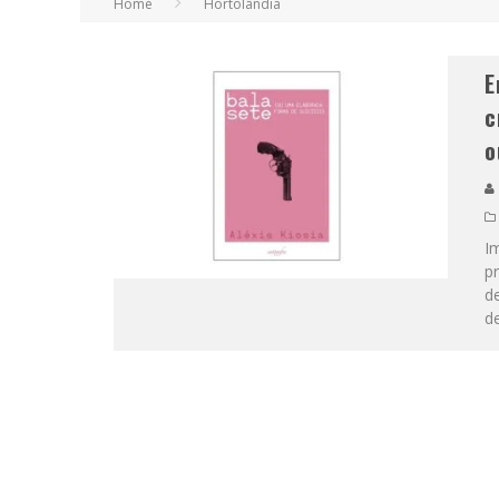
Home
Hortolândia
E
c
o
Im
p
d
de