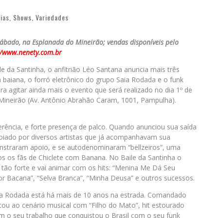
cias
,
Shows
,
Variedades
 sábado, na Esplanada do Mineirão; vendas disponíveis pelo
//www.nenety.com.br
 da Santinha, o anfitrião Léo Santana anuncia mais três
baiana, o forró eletrônico do grupo Saia Rodada e o funk
 agitar ainda mais o evento que será realizado no dia 1º de
o Mineirão (Av. Antônio Abrahão Caram, 1001, Pampulha).
erência, e forte presença de palco. Quando anunciou sua saída
oiado por diversos artistas que já acompanhavam sua
nstraram apoio, e se autodenominaram “bellzeiros”, uma
os os fãs de Chiclete com Banana. No Baile da Santinha o
tão forte e vai animar com os hits: “Menina Me Dá Seu
r Bacana”, “Selva Branca”, “Minha Deusa” e outros sucessos.
ia Rodada está há mais de 10 anos na estrada. Comandado
tou ao cenário musical com “Filho do Mato”, hit estourado
 o seu trabalho que conquistou o Brasil com o seu funk