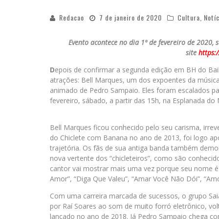
Redacao
7 de janeiro de 2020
Cultura
,
Notí
Evento acontece no dia 1º de fevereiro de 2020,
site
https:
D
epois de confirmar a segunda edição em BH do Baile
atrações: Bell Marques, um dos expoentes da música 
animado de Pedro Sampaio. Eles foram escalados para
fevereiro, sábado, a partir das 15h, na Esplanada d
Bell Marques ficou conhecido pelo seu carisma, irrev
do Chiclete com Banana no ano de 2013, foi logo ap
trajetória. Os fãs de sua antiga banda também demo
nova vertente dos “chicleteiros”, como são conhecid
cantor vai mostrar mais uma vez porque seu nome é 
Amor”, “Diga Que Valeu”, “Amar Você Não Dói”, “Amo
Com uma carreira marcada de sucessos, o grupo Sa
por Raí Soares ao som de muito forró eletrônico, vol
lançado no ano de 2018. Já Pedro Sampaio chega com