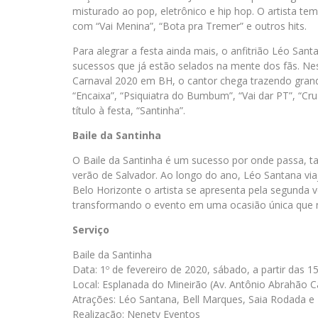
misturado ao pop, eletrônico e hip hop. O artista tem l
com “Vai Menina”, “Bota pra Tremer” e outros hits.
Para alegrar a festa ainda mais, o anfitrião Léo San
sucessos que já estão selados na mente dos fãs. N
Carnaval 2020 em BH, o cantor chega trazendo grand
“Encaixa”, “Psiquiatra do Bumbum”, “Vai dar PT”, “Cr
título à festa, “Santinha”.
Baile da Santinha
O Baile da Santinha é um sucesso por onde passa, t
verão de Salvador. Ao longo do ano, Léo Santana viaj
Belo Horizonte o artista se apresenta pela segunda v
transformando o evento em uma ocasião única que n
Serviço
Baile da Santinha
Data: 1º de fevereiro de 2020, sábado, a partir das 1
Local: Esplanada do Mineirão (Av. Antônio Abrahão 
Atrações: Léo Santana, Bell Marques, Saia Rodada 
Realização: Nenety Eventos