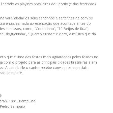
iderado as playlists brasileiras do Spotify (e das festinhas)
tana vai embalar os seus santinhos e santinhas na com os
essa entusiasmada apresentação que acontece antes do
es sucessos, como, “Contatinho”, “10 Beijos de Rua”,
ush Blogueirinha”, “Quanto Custa?” e claro, a música que dá
anto que é uma das festas mais aguardadas pelos foliões no
a com o projeto para as principais cidades brasileiras e em
ez. A cada baile o cantor recebe convidados especiais,
ão se repete.
5h
Caran, 1001, Pampulha)
e Pedro Sampaio