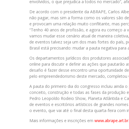
envolvidos, o que prejudica a todos no mercado”, af
De acordo com o presidente da ABRAPE, Carlos Albe
não pagar, mas sim a forma como os valores são defi
e provocam uma relação muito conflitante, mas per
“Tenho 40 anos de profissão, e agora eu começo a v
vamos mudar esse cenário atual de maneira coletiva,
de eventos talvez seja um dos mais fortes do país, 
Brasil está precisando: mudar a pauta negativa para a
Os departamentos jurídicos dos produtores associa
online para discutir e definir as ações que pautarã
desafio é fazer desse encontro uma oportunidade d
pelo empreendedorismo deste mercado, completou Ca
A pauta do primeiro dia do congresso incluiu ainda o 
conceito, construção e todas as fases da produção 
Pedro Leopoldo Rodeio Show, Planeta Atlântida e Ca
de eventos e escritórios artísticos de grandes nome
o evento, que vai até o final desta quarta-feira co
Mais informações e inscrições em
www.abrape.art.br