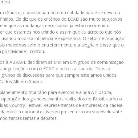
irmou.
rto Xaulim, o questionamento da entidade não é se deve ou
nidos. Ele diz que os critérios do ECAD são muito subjetivos
cebe que as mudanças necessárias já estão ocorrendo.
er que estamos nos unindo e assim que eu acredito que nós
 usando a nossa influência e experiência. O setor de produção
pois mexemos com o entretenimento e a alegria e é isso que o
 positividade”, contou.
dos à ABRAPE decidiram se unir em um grupo de comunicação
o as negociações com o ECAD e outros assuntos. “Nosso
e grupos de discussões para que sempre estejamos unidos
rlos Alberto Xaulim.
planejamento tributário para eventos e ainda A filosofia,
e operação dos grandes eventos realizados no Brasil, como o
ldas Country Festival. Representantes de empresas da cadeia
s da música nacional estiveram presentes com stands durante
m importantes temas e debates.
.