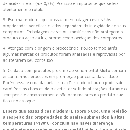
de acidez menor (até 0,8%). Por isso é importante que se leia
atentamente o rótulo.
3- Escolha produtos que possuam embalagem escura! As
propriedades benéficas citadas dependem da integridade de seus
compostos. Embalagens claras ou translúcidas não protegem o
produto da ação da luz, promovendo oxidação dos compostos.
4- Atenção com a origem e procedência! Pouco tempo atrás
algumas marcas de produtos foram analisadas e reprovadas por
adulterarem seu conteúdo.
5- Cuidado com produtos próximo ao vencimento! Muito comum
encontrarmos produtos em promoção por conta da validade.
Porém essa é uma daquelas situações onde o barato pode sair
caro! Pois as chances de o azeite ter sofrido alterações durante o
transporte e armazenamento são bem maiores no produto que
ficou no estoque.
Espero que essas dicas ajudem! E sobre o uso, uma revisão
a respeito das propriedades do azeite submetidos à altas
temperaturas (>180ºC) concluiu não haver diferença
significativa em relação ao seu perfil lipídico, formação de