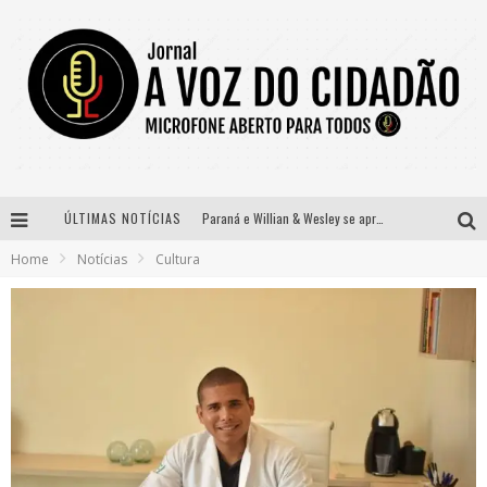
ÚLTIMAS NOTÍCIAS
Paraná e Willian & Wesley se apresentam no Carretão Trevo Contagem nesta sexta-feira
Home
Notícias
Cultura
Selo Moda Music confirma Bel Costa no palco Talentos da Terra do Pedro Leopoldo Rodeio Show
Banda Mole de BH anuncia Kayete como madrinha do bloco
Definidas as 12 finalistas do concurso Rainha do Pedro Leopoldo Rodeio Show 2026