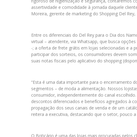
rigoroso de higienização e segurança, contaremos c
assertividade e comodidade à jornada daquele client
Moreira, gerente de marketing do Shopping Del Rey,
Entre os diferenciais do Del Rey para o Dia dos Nam
virtual – atendente, via Whatsapp, que busca opções
-; a oferta de frete grátis em lojas selecionadas e
participar dos sorteios, os consumidores devem s
suas notas fiscais pelo aplicativo do shopping (dispo
“Esta é uma data importante para o encerramento d
segmentos – de moda a alimentação. Nossos lojista
consumidor, independentemente do canal escolhido. 
descontos diferenciados e benefícios agregados à 
propagação dos seus canais de venda e de um catál
reitera a executiva, destacando que o setor, pouco
O Boticário é uma das lojas mais procuradas pelos c