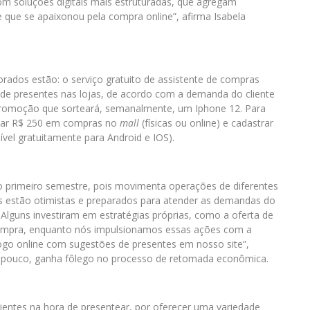
om soluções digitais mais estruturadas, que agregam
e que se apaixonou pela compra online”, afirma Isabela
orados estão: o serviço gratuito de assistente de compras
 de presentes nas lojas, de acordo com a demanda do cliente
 a promoção que sorteará, semanalmente, um Iphone 12. Para
omar R$ 250 em compras no
mall
(físicas ou online) e cadastrar
nível gratuitamente para Android e IOS).
o primeiro semestre, pois movimenta operações de diferentes
s estão otimistas e preparados para atender as demandas do
Alguns investiram em estratégias próprias, como a oferta de
compra, enquanto nós impulsionamos essas ações com a
ogo online com sugestões de presentes em nosso site”,
 a pouco, ganha fôlego no processo de retomada econômica.
lientes na hora de presentear, por oferecer uma variedade