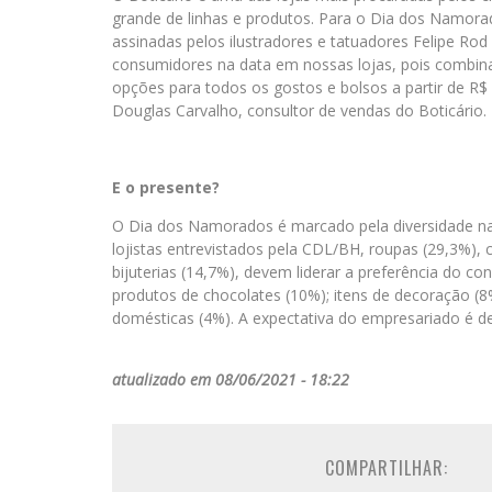
grande de linhas e produtos. Para o Dia dos Namora
assinadas pelos ilustradores e tatuadores Felipe Rod
consumidores na data em nossas lojas, pois combin
opções para todos os gostos e bolsos a partir de R
Douglas Carvalho, consultor de vendas do Boticário.
E o presente?
O Dia dos Namorados é marcado pela diversidade n
lojistas entrevistados pela CDL/BH, roupas (29,3%), 
bijuterias (14,7%), devem liderar a preferência do co
produtos de chocolates (10%); itens de decoração (8%)
domésticas (4%). A expectativa do empresariado é 
atualizado em 08/06/2021 - 18:22
COMPARTILHAR: