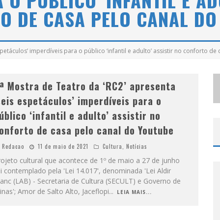
 O PÚBLICO ‘INFANTIL E AD
O DE CASA PELO CANAL DO
petáculos’ imperdíveis para o público ‘infantil e adulto’ assistir no conforto d
ª Mostra de Teatro da ‘RC2’ apresenta
seis espetáculos’ imperdíveis para o
úblico ‘infantil e adulto’ assistir no
onforto de casa pelo canal do Youtube
Redacao
11 de maio de 2021
Cultura
,
Notícias
ojeto cultural que acontece de 1º de maio a 27 de junho
i contemplado pela 'Lei 14.017', denominada 'Lei Aldir
anc (LAB) - Secretaria de Cultura (SECULT) e Governo de
nas'; Amor de Salto Alto, Jaceflopi
...
LEIA MAIS...