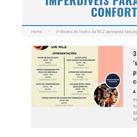
IMPERDÍVEIS PARA
CONFORT
Home
3ª Mostra de Teatro da ‘RC2’ apresenta ‘seis es
3
‘
p
c
Pr
fo
Bl
Mi