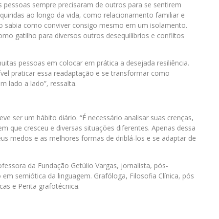
s pessoas sempre precisaram de outros para se sentirem
quiridas ao longo da vida, como relacionamento familiar e
não sabia como conviver consigo mesmo em um isolamento.
omo gatilho para diversos outros desequilíbrios e conflitos
muitas pessoas em colocar em prática a desejada resiliência.
vel praticar essa readaptação e se transformar como
m lado a lado”, ressalta.
e ser um hábito diário. “É necessário analisar suas crenças,
 em que cresceu e diversas situações diferentes. Apenas dessa
seus medos e as melhores formas de driblá-los e se adaptar de
fessora da Fundação Getúlio Vargas, jornalista, pós-
m semiótica da linguagem. Grafóloga, Filosofia Clínica, pós
as e Perita grafotécnica.