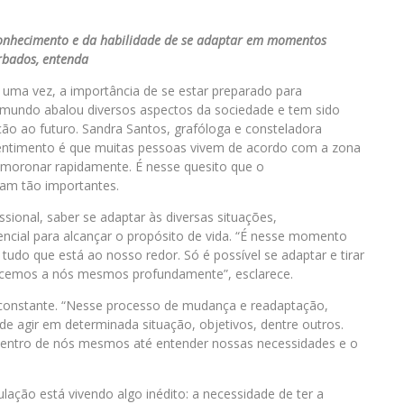
onhecimento e da habilidade de se adaptar em momentos
rbados, entenda
uma vez, a importância de se estar preparado para
 mundo abalou diversos aspectos da sociedade e tem sido
o ao futuro. Sandra Santos, grafóloga e consteladora
l sentimento é que muitas pessoas vivem de acordo com a zona
esmoronar rapidamente. É nesse quesito que o
nam tão importantes.
sional, saber se adaptar às diversas situações,
encial para alcançar o propósito de vida. “É nesse momento
do que está ao nosso redor. Só é possível se adaptar e tirar
hecemos a nós mesmos profundamente”, esclarece.
constante. “Nesse processo de mudança e readaptação,
 agir em determinada situação, objetivos, dentre outros.
dentro de nós mesmos até entender nossas necessidades e o
ação está vivendo algo inédito: a necessidade de ter a