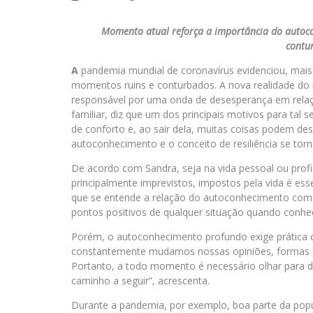
Momento atual reforça a importância do autoc
contu
A
pandemia mundial de coronavírus evidenciou, mais 
momentos ruins e conturbados. A nova realidade do
responsável por uma onda de desesperança em relaçã
familiar, diz que um dos principais motivos para ta
de conforto e, ao sair dela, muitas coisas podem d
autoconhecimento e o conceito de resiliência se tor
De acordo com Sandra, seja na vida pessoal ou profis
principalmente imprevistos, impostos pela vida é ess
que se entende a relação do autoconhecimento com tu
pontos positivos de qualquer situação quando con
Porém, o autoconhecimento profundo exige prática 
constantemente mudamos nossas opiniões, formas de
Portanto, a todo momento é necessário olhar para 
caminho a seguir”, acrescenta.
Durante a pandemia, por exemplo, boa parte da popul