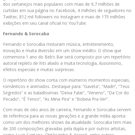
dos sertanejos mais populares com mais de 9,7 milhões de
curtidas em sua página no Facebook, 4 milhões de seguidores no
Twitter, 812 mil followers no Instagram e mais de 175 milhões
exibições em seu canal oficial no YouTube.
Fernando & Sorocaba
Fernando e Sorocaba misturam música, entretenimento,
inovação e muita diversão em um show inédito. O show que
comemora 1 ano do Beb’s Bar será composto por um repertório
autoral repleto de
hits
aliado a muita tecnologia, ilusionismo,
efeitos especiais e muitas surpresas.
O repertório do show conta com inúmeros momentos especiais,
românticos e animados. Destaque para: “Gaveta”, “Madri”, “Teus
Segredos” e as baladíssimas “Deixa Falar”, “Veneno”, “Da Cor do
Pecado”, “É Tenso”, “As Mina Pira” e “Bobeia Pra Ver”.
Com mais de oito anos de carreira, Fernando e Sorocaba servem
de referência para as novas gerações e a grande mídia aponta
como um dos melhores shows da atualidade. Sorocaba tem mais
de 200 composições gravadas pela dupla e por outros artistas,
como Luan Santana, Chitãozinho & Xororó, entre outros.