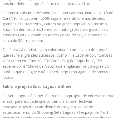
aos brasileiros e logo já estava tocando nas rádios.
O primeiro álbum profissional de Luan Santana, intitulado “Tô de
Cara”, foi lançado em 2009, cuja a faixa-título e uns de seus
grandes hits “Meteoro”, caíram na graça popular. No mesmo
ano, não demorou muito e o sul-mato-grossense gravou seu
primeiro DVD. Filmado no Mato Grosso do Sul, o show reuniu
cerca de 85 mil pessoas.
De lá pra cá o artista vem colecionando uma vasta discografia
que reúnem grandes sucessos, como: “Te Esperando”, “Garotas
Não Merecem Chorar”, “Te Vivo”, “Sogrão Caprichou”, “Te
esperando” e “Chuva de Arroz” que emplacam os corações do
público que o segue e dá ao sertanejo uma agenda de shows
lotada.
Sobre o projeto Sete Lagoas é Show
O “Sete Lagoas é Show” é um ousado projeto de entretenimento
e lazer para a cidade que contempla shows, festivais,
apresentações musicais dentre outros, realizados no
estacionamento do Shopping Sete Lagoas. O espaço de 7 mil
metros quadrados recebe uma estrutura completa para abrigar