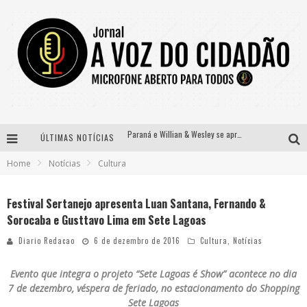
Paraná e Willian & Wesley se apresentam no Carretão Trevo Contagem nesta sexta-feira
ÚLTIMAS NOTÍCIAS
Selo Moda Music confirma Bel Costa no palco Talentos da Terra do Pedro Leopoldo Rodeio Show
Home
Notícias
Cultura
Banda Mole de BH anuncia Kayete como madrinha do bloco
Definidas as 12 finalistas do concurso Rainha do Pedro Leopoldo Rodeio Show 2026
Festival Sertanejo apresenta Luan Santana, Fernando &
Sorocaba e Gusttavo Lima em Sete Lagoas
Diario Redacao
6 de dezembro de 2016
Cultura
,
Notícias
Evento que integra o projeto “Sete Lagoas é Show” acontece no dia
7 de dezembro, véspera de feriado, no estacionamento do Shopping
Sete Lagoas