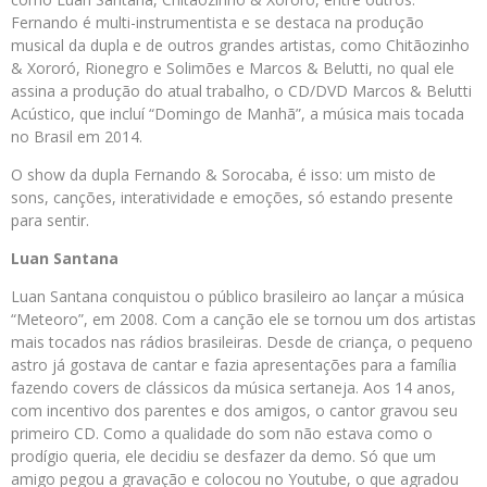
Fernando é multi-instrumentista e se destaca na produção
musical da dupla e de outros grandes artistas, como Chitãozinho
& Xororó, Rionegro e Solimões e Marcos & Belutti, no qual ele
assina a produção do atual trabalho, o CD/DVD Marcos & Belutti
Acústico, que incluí “Domingo de Manhã”, a música mais tocada
no Brasil em 2014.
O show da dupla Fernando & Sorocaba, é isso: um misto de
sons, canções, interatividade e emoções, só estando presente
para sentir.
Luan Santana
Luan Santana conquistou o público brasileiro ao lançar a música
“Meteoro”, em 2008. Com a canção ele se tornou um dos artistas
mais tocados nas rádios brasileiras. Desde de criança, o pequeno
astro já gostava de cantar e fazia apresentações para a família
fazendo covers de clássicos da música sertaneja. Aos 14 anos,
com incentivo dos parentes e dos amigos, o cantor gravou seu
primeiro CD. Como a qualidade do som não estava como o
prodígio queria, ele decidiu se desfazer da demo. Só que um
amigo pegou a gravação e colocou no Youtube, o que agradou