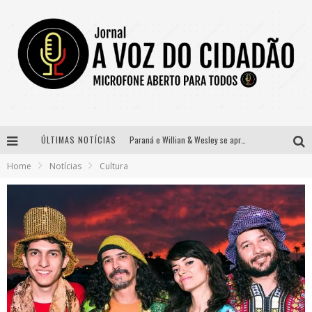
Paraná e Willian & Wesley se apresentam no Carretão Trevo Contagem nesta sexta-feira
ÚLTIMAS NOTÍCIAS
Selo Moda Music confirma Bel Costa no palco Talentos da Terra do Pedro Leopoldo Rodeio Show
Home
Notícias
Cultura
Banda Mole de BH anuncia Kayete como madrinha do bloco
Definidas as 12 finalistas do concurso Rainha do Pedro Leopoldo Rodeio Show 2026