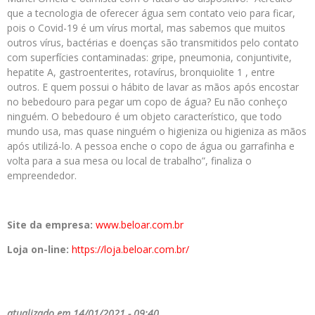
que a tecnologia de oferecer água sem contato veio para ficar,
pois o Covid-19 é um vírus mortal, mas sabemos que muitos
outros vírus, bactérias e doenças são transmitidos pelo contato
com superfícies contaminadas: gripe, pneumonia, conjuntivite,
hepatite A, gastroenterites, rotavírus, bronquiolite 1 , entre
outros. E quem possui o hábito de lavar as mãos após encostar
no bebedouro para pegar um copo de água? Eu não conheço
ninguém. O bebedouro é um objeto característico, que todo
mundo usa, mas quase ninguém o higieniza ou higieniza as mãos
após utilizá-lo. A pessoa enche o copo de água ou garrafinha e
volta para a sua mesa ou local de trabalho”, finaliza o
empreendedor.
Site da empresa:
www.beloar.com.br
Loja on-line:
https://loja.beloar.
com.br/
atualizado em 14/01/2021 - 09:40