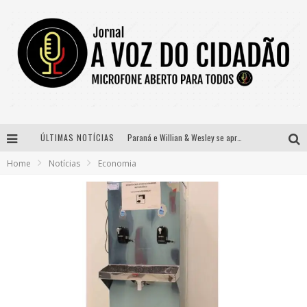
ÚLTIMAS NOTÍCIAS
Paraná e Willian & Wesley se apresentam no Carretão Trevo Contagem nesta sexta-feira
Home
Notícias
Economia
Selo Moda Music confirma Bel Costa no palco Talentos da Terra do Pedro Leopoldo Rodeio Show
Banda Mole de BH anuncia Kayete como madrinha do bloco
Definidas as 12 finalistas do concurso Rainha do Pedro Leopoldo Rodeio Show 2026