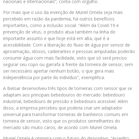
nacionais e internacionais”, conta com orgulho.
Por mais que o uso da invenção de Muriel Ornela seja mais
percebido em razão da pandemia, há outros benefícios
importantes, como a inclusão social. “Além da Covid-19 e
prevenção de vírus, o produto atua também na linha do
importante assunto e que hoje está em alta, que é a
acessibilidade. Com a liberação do fluxo de água por sensor de
aproximação, idosos, cadeirantes e pessoas amputadas poderão
consumir água com mais facilidade, visto que só será preciso
segurar seu copo ou garrafa à frente da torneira de sensor, sem
ser necessário apertar nenhum botão, o que gera mais
independência por parte do indivíduo”, exemplifica.
A Beloar desenvolveu três tipos de torneiras com sensor que se
adaptam aos principais bebedouros do mercado: bebedouro
industrial, bebedouro de pressão e bebedouro acessível. Além
disso, a empresa percebeu que poderia criar um adaptador
universal para transformar torneiras de banheiros comuns em
torneira de sensor, visto que os produtos semelhantes do
mercado são muito caros, de acordo com Muriel Ornela.
Muriel Ornela é otimista com o futuro do dispositivo. “Acredito