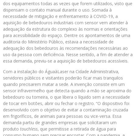
dos equipamentos todas as vezes que forem utilizados, visto que
dispensam o contato manual durante o uso. Somada à
necessidade de mitigação e enfrentamento à COVID-19, a
aquisição de bebedouros industriais com sensor vem atender à
adequação da estrutura do complexo às normas e orientações
para acessibilidade do espaço. Dentre os apontamentos de uma
auditoria do Ministério Público, estava a necessidade de
adequação dos bebedouros às recomendações necessárias ao
uso da pessoa com deficiência. Nesse sentido, a fim de atender a
essa demanda, previu-se a aquisição de bebedouros acessíveis.
Com a instalação do ÁguaàLaser na Cidade Administrativa,
servidores públicos e visitantes poderão ficar mais tranquilos
quando precisarem matar a sede. A invenção consiste em um
sensor infravermelho que detecta quando a mão se aproxima do
bebedouro ou torneira, o que libera o líquido sem a necessidade
de tocar em botões, abrir ou fechar o registro. “O dispositivo foi
desenvolvido com o objetivo de evitar a contaminação cruzada
em frigoríficos, de animais para pessoas ou vice-versa. Essa
demanda partiu de grandes empresas que solicitaram um
produto
touchless
, que permitisse a retirada de água para
consumo humano sem precisar encostar. Com a pandemia, a