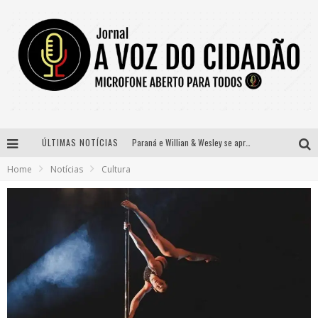
ÚLTIMAS NOTÍCIAS
Paraná e Willian & Wesley se apresentam no Carretão Trevo Contagem nesta sexta-feira
Home
Notícias
Cultura
Selo Moda Music confirma Bel Costa no palco Talentos da Terra do Pedro Leopoldo Rodeio Show
Banda Mole de BH anuncia Kayete como madrinha do bloco
Definidas as 12 finalistas do concurso Rainha do Pedro Leopoldo Rodeio Show 2026