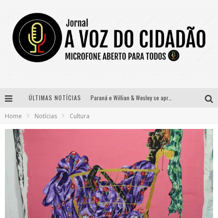
ÚLTIMAS NOTÍCIAS
Paraná e Willian & Wesley se apresentam no Carretão Trevo Contagem nesta sexta-feira
Home
Notícias
Cultura
Selo Moda Music confirma Bel Costa no palco Talentos da Terra do Pedro Leopoldo Rodeio Show
Banda Mole de BH anuncia Kayete como madrinha do bloco
Definidas as 12 finalistas do concurso Rainha do Pedro Leopoldo Rodeio Show 2026