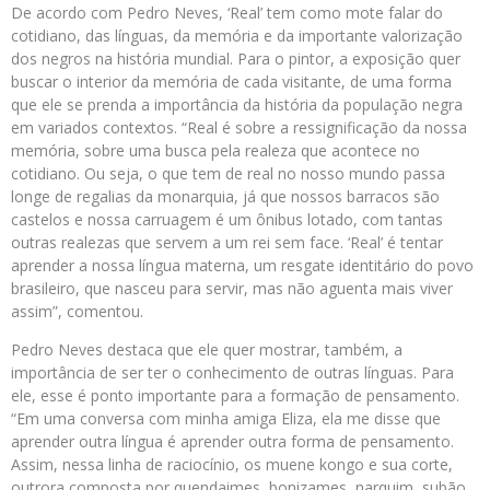
De acordo com Pedro Neves, ‘Real’ tem como mote falar do
cotidiano, das línguas, da memória e da importante valorização
dos negros na história mundial. Para o pintor, a exposição quer
buscar o interior da memória de cada visitante, de uma forma
que ele se prenda a importância da história da população negra
em variados contextos. “Real é sobre a ressignificação da nossa
memória, sobre uma busca pela realeza que acontece no
cotidiano. Ou seja, o que tem de real no nosso mundo passa
longe de regalias da monarquia, já que nossos barracos são
castelos e nossa carruagem é um ônibus lotado, com tantas
outras realezas que servem a um rei sem face. ‘Real’ é tentar
aprender a nossa língua materna, um resgate identitário do povo
brasileiro, que nasceu para servir, mas não aguenta mais viver
assim”, comentou.
Pedro Neves destaca que ele quer mostrar, também, a
importância de ser ter o conhecimento de outras línguas. Para
ele, esse é ponto importante para a formação de pensamento.
“Em uma conversa com minha amiga Eliza, ela me disse que
aprender outra língua é aprender outra forma de pensamento.
Assim, nessa linha de raciocínio, os muene kongo e sua corte,
outrora composta por quendaimes, bonizames, narquim, subão,