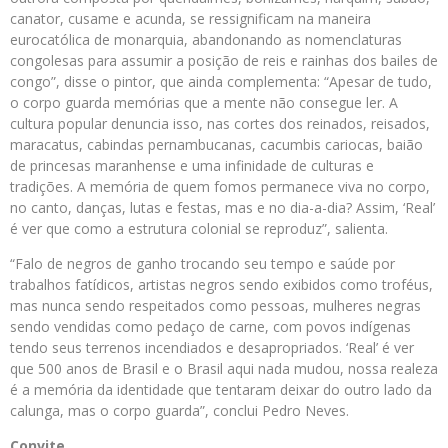
canator, cusame e acunda, se ressignificam na maneira
eurocatólica de monarquia, abandonando as nomenclaturas
congolesas para assumir a posição de reis e rainhas dos bailes de
congo”, disse o pintor, que ainda complementa: “Apesar de tudo,
o corpo guarda memórias que a mente não consegue ler. A
cultura popular denuncia isso, nas cortes dos reinados, reisados,
maracatus, cabindas pernambucanas, cacumbis cariocas, baião
de princesas maranhense e uma infinidade de culturas e
tradições. A memória de quem fomos permanece viva no corpo,
no canto, danças, lutas e festas, mas e no dia-a-dia? Assim, ‘Real’
é ver que como a estrutura colonial se reproduz”, salienta.
“Falo de negros de ganho trocando seu tempo e saúde por
trabalhos fatídicos, artistas negros sendo exibidos como troféus,
mas nunca sendo respeitados como pessoas, mulheres negras
sendo vendidas como pedaço de carne, com povos indígenas
tendo seus terrenos incendiados e desapropriados. ‘Real’ é ver
que 500 anos de Brasil e o Brasil aqui nada mudou, nossa realeza
é a memória da identidade que tentaram deixar do outro lado da
calunga, mas o corpo guarda”, conclui Pedro Neves.
Convite