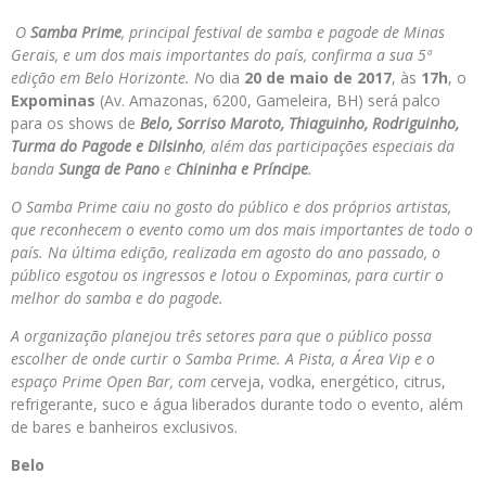
O
Samba Prime
, principal festival de samba e pagode de Minas
Gerais, e um dos mais importantes do país, confirma a sua 5ª
edição em Belo Horizonte. N
o dia
20 de maio de 2017
, às
17h
, o
Expominas
(Av. Amazonas, 6200, Gameleira, BH) será palco
para os shows de
Belo, Sorriso Maroto, Thiaguinho, Rodriguinho,
Turma do Pagode e Dilsinho
, além das participações especiais da
banda
Sunga de Pano
e
Chininha e Príncipe
.
O Samba Prime caiu no gosto do público e dos próprios artistas,
que reconhecem o evento como um dos mais importantes de todo o
país. Na última edição, realizada em agosto do ano passado, o
público esgotou os ingressos e lotou o Expominas, para curtir o
melhor do samba e do pagode.
A organização planejou três setores para que o público possa
escolher de onde curtir o Samba Prime. A Pista, a Área Vip e o
espaço Prime Open Bar,
com c
erveja, vodka, energético, citrus,
refrigerante, suco e água liberados durante todo o evento, além
de bares e banheiros exclusivos.
Belo