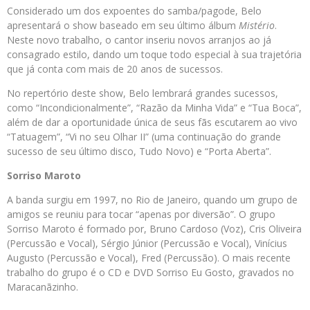
Considerado um dos expoentes do samba/pagode, Belo
apresentará o show baseado em seu último álbum
Mistério
.
Neste novo trabalho, o cantor inseriu novos arranjos ao já
consagrado estilo, dando um toque todo especial à sua trajetória
que já conta com mais de 20 anos de sucessos.
No repertório deste show, Belo lembrará grandes sucessos,
como “Incondicionalmente”, “Razão da Minha Vida” e “Tua Boca”,
além de dar a oportunidade única de seus fãs escutarem ao vivo
“Tatuagem”, “Vi no seu Olhar II” (uma continuação do grande
sucesso de seu último disco, Tudo Novo) e “Porta Aberta”.
Sorriso Maroto
A banda surgiu em 1997, no Rio de Janeiro, quando um grupo de
amigos se reuniu para tocar “apenas por diversão”. O grupo
Sorriso Maroto é formado por, Bruno Cardoso (Voz), Cris Oliveira
(Percussão e Vocal), Sérgio Júnior (Percussão e Vocal), Vinícius
Augusto (Percussão e Vocal), Fred (Percussão). O mais recente
trabalho do grupo é o CD e DVD Sorriso Eu Gosto, gravados no
Maracanãzinho.