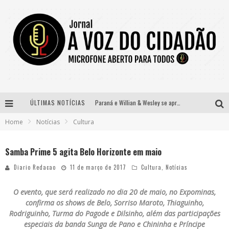
ÚLTIMAS NOTÍCIAS
Paraná e Willian & Wesley se apresentam no Carretão Trevo Contagem nesta sexta-feira
Home
Notícias
Cultura
Selo Moda Music confirma Bel Costa no palco Talentos da Terra do Pedro Leopoldo Rodeio Show
Banda Mole de BH anuncia Kayete como madrinha do bloco
Samba Prime 5 agita Belo Horizonte em maio
Definidas as 12 finalistas do concurso Rainha do Pedro Leopoldo Rodeio Show 2026
Diario Redacao
11 de março de 2017
Cultura
,
Notícias
O evento, que será realizado no dia 20 de maio, no Expominas,
confirma os shows de Belo, Sorriso Maroto, Thiaguinho,
Rodriguinho, Turma do Pagode e Dilsinho, além das participações
especiais da banda Sunga de Pano e Chininha e Príncipe