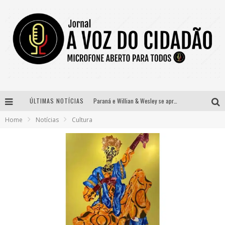
ÚLTIMAS NOTÍCIAS
Paraná e Willian & Wesley se apresentam no Carretão Trevo Contagem nesta sexta-feira
Home
Notícias
Cultura
Selo Moda Music confirma Bel Costa no palco Talentos da Terra do Pedro Leopoldo Rodeio Show
Banda Mole de BH anuncia Kayete como madrinha do bloco
Definidas as 12 finalistas do concurso Rainha do Pedro Leopoldo Rodeio Show 2026