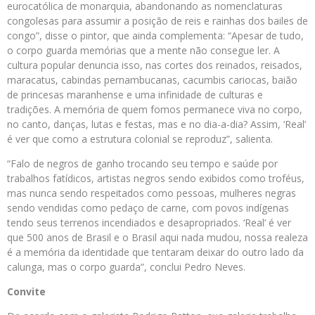
eurocatólica de monarquia, abandonando as nomenclaturas
congolesas para assumir a posição de reis e rainhas dos bailes de
congo”, disse o pintor, que ainda complementa: “Apesar de tudo,
o corpo guarda memórias que a mente não consegue ler. A
cultura popular denuncia isso, nas cortes dos reinados, reisados,
maracatus, cabindas pernambucanas, cacumbis cariocas, baião
de princesas maranhense e uma infinidade de culturas e
tradições. A memória de quem fomos permanece viva no corpo,
no canto, danças, lutas e festas, mas e no dia-a-dia? Assim, ‘Real’
é ver que como a estrutura colonial se reproduz”, salienta.
“Falo de negros de ganho trocando seu tempo e saúde por
trabalhos fatídicos, artistas negros sendo exibidos como troféus,
mas nunca sendo respeitados como pessoas, mulheres negras
sendo vendidas como pedaço de carne, com povos indígenas
tendo seus terrenos incendiados e desapropriados. ‘Real’ é ver
que 500 anos de Brasil e o Brasil aqui nada mudou, nossa realeza
é a memória da identidade que tentaram deixar do outro lado da
calunga, mas o corpo guarda”, conclui Pedro Neves.
Convite