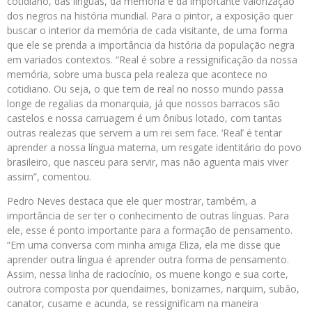
cotidiano, das línguas, da memória e da importante valorização
dos negros na história mundial. Para o pintor, a exposição quer
buscar o interior da memória de cada visitante, de uma forma
que ele se prenda a importância da história da população negra
em variados contextos. “Real é sobre a ressignificação da nossa
memória, sobre uma busca pela realeza que acontece no
cotidiano. Ou seja, o que tem de real no nosso mundo passa
longe de regalias da monarquia, já que nossos barracos são
castelos e nossa carruagem é um ônibus lotado, com tantas
outras realezas que servem a um rei sem face. ‘Real’ é tentar
aprender a nossa língua materna, um resgate identitário do povo
brasileiro, que nasceu para servir, mas não aguenta mais viver
assim”, comentou.
Pedro Neves destaca que ele quer mostrar, também, a
importância de ser ter o conhecimento de outras línguas. Para
ele, esse é ponto importante para a formação de pensamento.
“Em uma conversa com minha amiga Eliza, ela me disse que
aprender outra língua é aprender outra forma de pensamento.
Assim, nessa linha de raciocínio, os muene kongo e sua corte,
outrora composta por quendaimes, bonizames, narquim, subão,
canator, cusame e acunda, se ressignificam na maneira