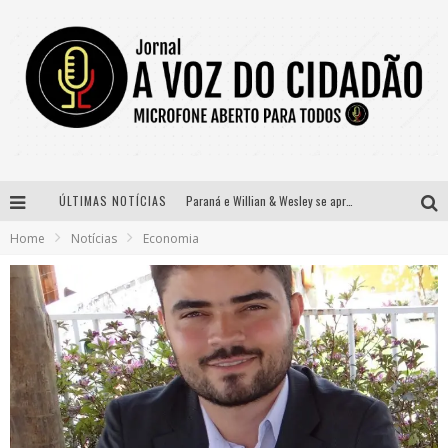
ÚLTIMAS NOTÍCIAS
Paraná e Willian & Wesley se apresentam no Carretão Trevo Contagem nesta sexta-feira
Home
Notícias
Economia
Selo Moda Music confirma Bel Costa no palco Talentos da Terra do Pedro Leopoldo Rodeio Show
Banda Mole de BH anuncia Kayete como madrinha do bloco
Definidas as 12 finalistas do concurso Rainha do Pedro Leopoldo Rodeio Show 2026