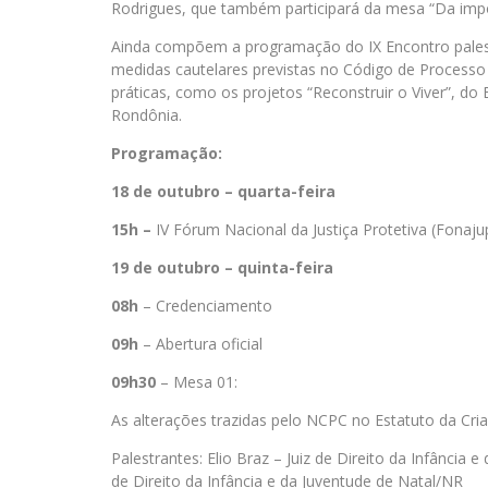
Rodrigues, que também participará da mesa “Da impo
Ainda compõem a programação do IX Encontro palestra
medidas cautelares previstas no Código de Processo
práticas, como os projetos “Reconstruir o Viver”, do E
Rondônia.
Programação:
18 de outubro – quarta-feira
15h –
IV Fórum Nacional da Justiça Protetiva (Fonaju
19 de outubro – quinta-feira
08h
– Credenciamento
09h
– Abertura oficial
09h30
– Mesa 01:
As alterações trazidas pelo NCPC no Estatuto da Cri
Palestrantes: Elio Braz – Juiz de Direito da In
de Direito da Infância e da Juventude de Natal/NR