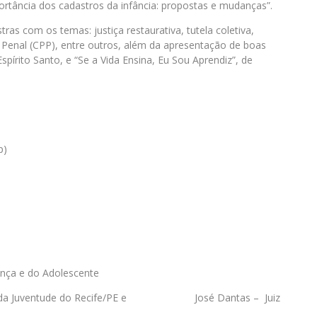
rtância dos cadastros da infância: propostas e mudanças”.
s com os temas: justiça restaurativa, tutela coletiva,
 Penal (CPP), entre outros, além da apresentação de boas
spírito Santo, e “Se a Vida Ensina, Eu Sou Aprendiz”, de
p)
ança e do Adolescente
fância e da Juventude do Recife/PE e José Dantas – Juiz