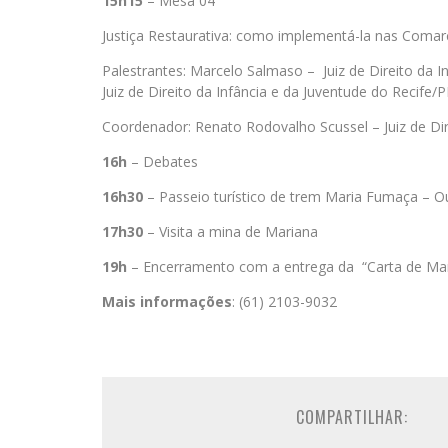
15h15
– Mesa 04
Justiça Restaurativa: como implementá-la nas Comarc
Palestrantes: Marcelo Salmaso – Juiz de Direito da I
Juiz de Direito da Infância e da Juventude do Recife/P
Coordenador: Renato Rodovalho Scussel – Juiz de Dire
16h
– Debates
16h30
– Passeio turístico de trem Maria Fumaça – O
17h30
– Visita a mina de Mariana
19h
– Encerramento com a entrega da “Carta de Mar
Mais informações
: (61) 2103-9032
COMPARTILHAR: