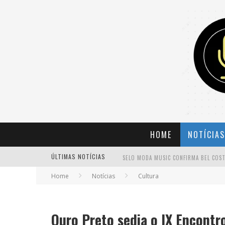
HOME
NOTÍCIAS
ÚLTIMAS NOTÍCIAS
Home
Notícias
Cultura
BANDA MOLE DE BH ANUNCIA KAYETE 
Ouro Preto sedia o IX Encontr