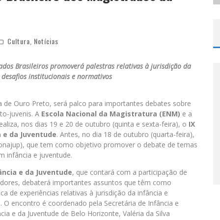
Cultura
,
Notícias
ados Brasileiros promoverá palestras
relativas à jurisdição da
 desafios institucionais e normativos
ra de Ouro Preto, será palco para importantes debates sobre
nto-juvenis. A
Escola Nacional da Magistratura (ENM)
e a
ealiza, nos dias 19 e 20 de outubro (quinta e sexta-feira), o
IX
a e da Juventude
. Antes, no dia 18 de outubro (quarta-feira),
(Fonajup), que tem como objetivo promover o debate de temas
 infância e juventude.
ância e da Juventude
, que contará com a participação de
rgadores, debaterá importantes assuntos que têm como
a de experiências relativas à jurisdição da infância e
s. O encontro é coordenado pela Secretária de Infância e
cia e da Juventude de Belo Horizonte, Valéria da Silva