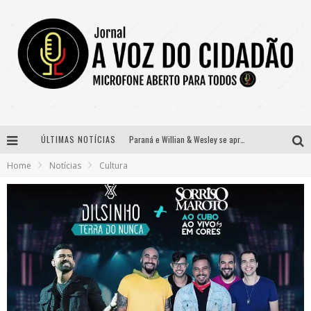
ÚLTIMAS NOTÍCIAS
Paraná e Willian & Wesley se apresentam no Carretão Trevo Contagem nesta sexta-feira
Home
Notícias
Cultura
Selo Moda Music confirma Bel Costa no palco Talentos da Terra do Pedro Leopoldo Rodeio Show
Banda Mole de BH anuncia Kayete como madrinha do bloco
Definidas as 12 finalistas do concurso Rainha do Pedro Leopoldo Rodeio Show 2026