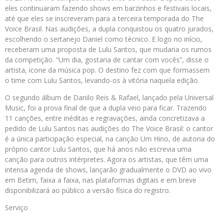
eles continuaram fazendo shows em barzinhos e festivais locais,
até que eles se inscreveram para a terceira temporada do The
Voice Brasil. Nas audições, a dupla conquistou os quatro jurados,
escolhendo o sertanejo Daniel como técnico. E logo no início,
receberam uma proposta de Lulu Santos, que mudaria os rumos
da competição. “Um dia, gostaria de cantar com vocês”, disse o
artista, ícone da música pop. O destino fez com que formassem
o time com Lulu Santos, levando-os à vitória naquela edição.
O segundo álbum de Danilo Reis & Rafael, lançado pela Universal
Music, foi a prova final de que a dupla veio para ficar. Trazendo
11 canções, entre inéditas e regravações, ainda concretizava a
pedido de Lulu Santos nas audições do The Voice Brasil: o cantor
é a única participação especial, na canção Um Hino, de autoria do
próprio cantor Lulu Santos, que há anos não escrevia uma
canção para outros intérpretes. Agora os artistas, que têm uma
intensa agenda de shows, lançarão gradualmente o DVD ao vivo
em Betim, faixa a faixa, nas plataformas digitais e em breve
disponibilizará ao público a versão física do registro.
Serviço