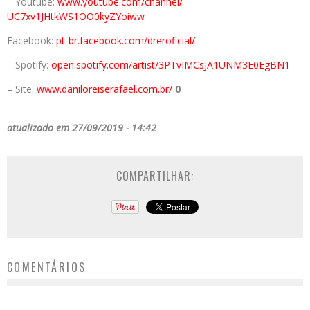
– Youtube:
www.youtube.com/
channel/
UC7xv1JHtkWS1OO0kyZYoiww
Facebook:
pt-br.facebook.com/
dreroficial/
– Spotify:
open.spotify.com/
artist/3PTvIMCsJA1UNM3E0EgBN1
– Site:
www.daniloreiserafael.
com.br/
0
atualizado em 27/09/2019 - 14:42
COMPARTILHAR:
COMENTÁRIOS