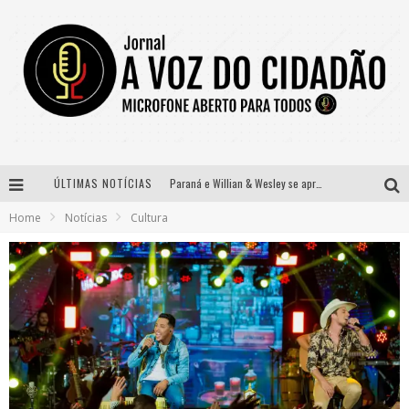
ÚLTIMAS NOTÍCIAS
Paraná e Willian & Wesley se apresentam no Carretão Trevo Contagem nesta sexta-feira
Home
Notícias
Cultura
Selo Moda Music confirma Bel Costa no palco Talentos da Terra do Pedro Leopoldo Rodeio Show
Banda Mole de BH anuncia Kayete como madrinha do bloco
Definidas as 12 finalistas do concurso Rainha do Pedro Leopoldo Rodeio Show 2026