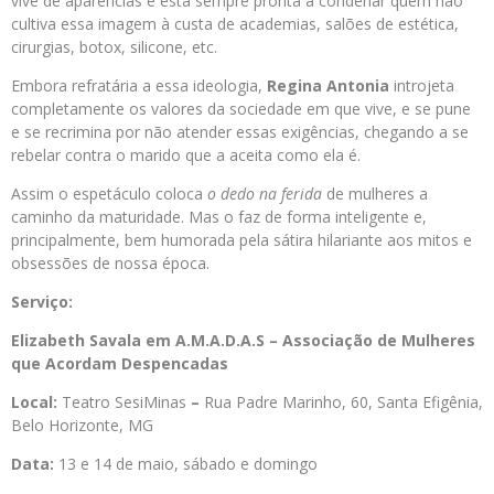
vive de aparências e está sempre pronta a condenar quem não
cultiva essa imagem à custa de academias, salões de estética,
cirurgias, botox, silicone, etc.
Embora refratária a essa ideologia,
Regina Antonia
introjeta
completamente os valores da sociedade em que vive, e se pune
e se recrimina por não atender essas exigências, chegando a se
rebelar contra o marido que a aceita como ela é.
Assim o espetáculo coloca
o dedo na ferida
de mulheres a
caminho da maturidade. Mas o faz de forma inteligente e,
principalmente, bem humorada pela sátira hilariante aos mitos e
obsessões de nossa época.
Serviço:
Elizabeth Savala em A.M.A.D.A.S – Associação de Mulheres
que Acordam Despencadas
Local:
Teatro SesiMinas
–
Rua Padre Marinho, 60, Santa Efigênia,
Belo Horizonte, MG
Data:
13 e 14 de maio, sábado e domingo