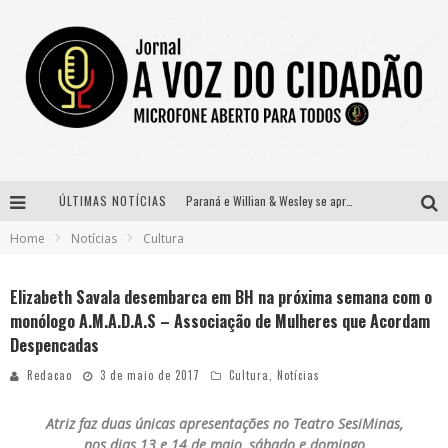
Paraná e Willian & Wesley se apresentam no Carretão Trevo Contagem nesta sexta-feira
ÚLTIMAS NOTÍCIAS
Home
Notícias
Cultura
Selo Moda Music confirma Bel Costa no palco Talentos da Terra do Pedro Leopoldo Rodeio Show
Banda Mole de BH anuncia Kayete como madrinha do bloco
Elizabeth Savala desembarca em BH na próxima semana com o
monólogo A.M.A.D.A.S – Associação de Mulheres que Acordam
Definidas as 12 finalistas do concurso Rainha do Pedro Leopoldo Rodeio Show 2026
Despencadas
Redacao
3 de maio de 2017
Cultura
,
Notícias
Atriz faz duas únicas apresentações no Teatro SesiMinas,
nos dias 13 e 14 de maio, sábado e domingo