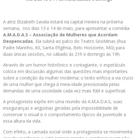
A atriz Elizabeth Savala estará na capital mineira na próxima
semana, nos dias 13 e 14 de maio, para apresentar a comédia
A.M.A.D.A.S – Associação de Mulheres que Acordam
Despencadas.
Ela subirá ao palco do Teatro SesiMinas (Rua
Padre Marinho, 60, Santa Efigênia, Belo Horizonte, MG) para
duas únicas sessões, no sábado às 21h e domingo às 19h.
Através de um humor histriônico e contagiante, o espetáculo
coloca em discussão algumas das questões mais importantes
sobre a condição da mulher moderna
:
o texto enfoca a via crucis
de uma mulher que chega à meia-idade pressionada pelas
demandas de uma sociedade cada vez mais fútil e superficial.
A protagonista expõe em uma reunião da A.M.A.D.A.S, suas
inseguranças e angústias geradas pela impossibilidade de
conservar o visual e o comportamento típicos da juventude a
essa altura da vida.
Com efeito, a camada social onde a protagonista se movimenta