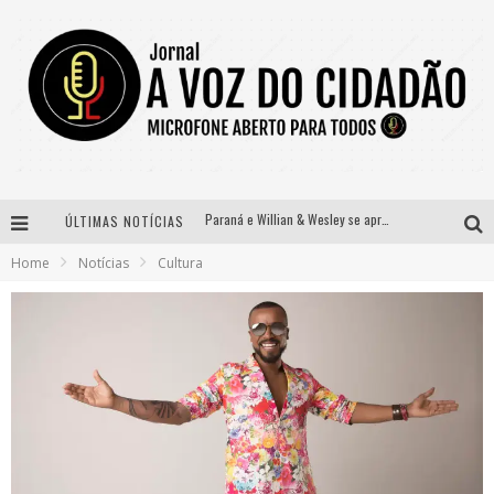
Paraná e Willian & Wesley se apresentam no Carretão Trevo Contagem nesta sexta-feira
ÚLTIMAS NOTÍCIAS
Selo Moda Music confirma Bel Costa no palco Talentos da Terra do Pedro Leopoldo Rodeio Show
Home
Notícias
Cultura
Banda Mole de BH anuncia Kayete como madrinha do bloco
Definidas as 12 finalistas do concurso Rainha do Pedro Leopoldo Rodeio Show 2026