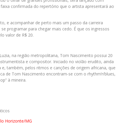
sob o olhar de grandes profissionais, será lançado com
aixa confirmada do repertório que o artista apresentará ao
eto, e acompanhar de perto mais um passo da carreira
m se programar para chegar mais cedo. É que os ingressos
lo valor de R$ 20.
Luzia, na região metropolitana, Tom Nascimento possui 20
strumentista e compositor. Iniciado no violão erudito, ainda
ra e, também, pelos ritmos e canções de origem africana, que
ica de Tom Nascimento encontram-se com o rhythm’n’blues,
op” à mineira.
ticos
elo Horizonte/MG