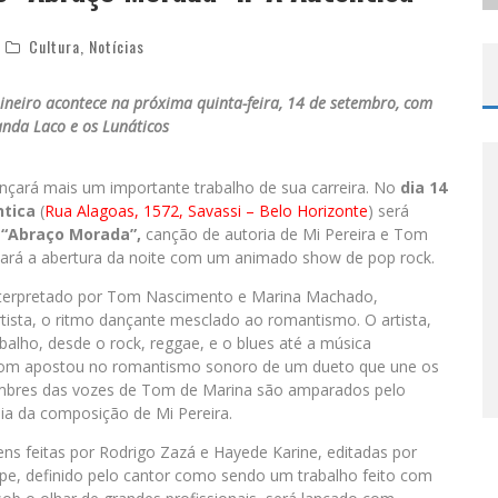
Cultura
,
Notícias
neiro acontece na próxima quinta-feira, 14 de setembro, com
nda Laco e os Lunáticos
nçará mais um importante trabalho de sua carreira. No
dia 14
ntica
(
Rua Alagoas, 1572, Savassi – Belo Horizonte
) será
 “Abraço Morada”,
canção de autoria de Mi Pereira e Tom
tará a abertura da noite com um animado show de pop rock.
 interpretado por Tom Nascimento e Marina Machado,
tista, o ritmo dançante mesclado ao romantismo. O artista,
balho, desde o rock, reggae, e o blues até a música
 Tom apostou no romantismo sonoro de um dueto que une os
 timbres das vozes de Tom de Marina são amparados pelo
ia da composição de Mi Pereira.
s feitas por Rodrigo Zazá e Hayede Karine, editadas por
ipe, definido pelo cantor como sendo um trabalho feito com