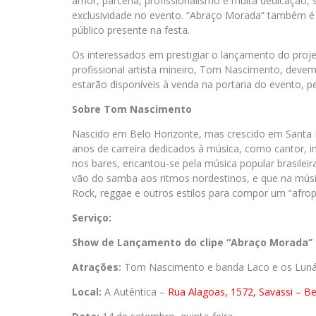
amor, parceria, profissionalismo e muita dedicação, 
exclusividade no evento. “Abraço Morada” também é f
público presente na festa.
Os interessados em prestigiar o lançamento do proj
profissional artista mineiro, Tom Nascimento, deve
estarão disponíveis à venda na portaria do evento, pe
Sobre Tom Nascimento
Nascido em Belo Horizonte, mas crescido em Santa 
anos de carreira dedicados à música, como cantor, in
nos bares, encantou-se pela música popular brasilei
vão do samba aos ritmos nordestinos, e que na mús
Rock, reggae e outros estilos para compor um “afrop
Serviço:
Show de Lançamento do clipe “Abraço Morada”
Atrações:
Tom Nascimento e banda Laco e os Luná
Local:
A Autêntica –
Rua Alagoas, 1572, Savassi – B