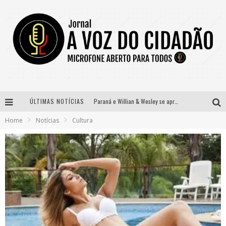
ÚLTIMAS NOTÍCIAS
Paraná e Willian & Wesley se apresentam no Carretão Trevo Contagem nesta sexta-feira
Home
Notícias
Cultura
Selo Moda Music confirma Bel Costa no palco Talentos da Terra do Pedro Leopoldo Rodeio Show
Banda Mole de BH anuncia Kayete como madrinha do bloco
Definidas as 12 finalistas do concurso Rainha do Pedro Leopoldo Rodeio Show 2026