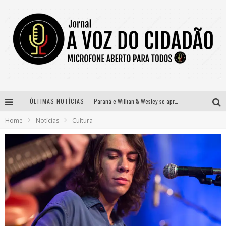
ÚLTIMAS NOTÍCIAS
Paraná e Willian & Wesley se apresentam no Carretão Trevo Contagem nesta sexta-feira
Home
Notícias
Cultura
Selo Moda Music confirma Bel Costa no palco Talentos da Terra do Pedro Leopoldo Rodeio Show
Banda Mole de BH anuncia Kayete como madrinha do bloco
Definidas as 12 finalistas do concurso Rainha do Pedro Leopoldo Rodeio Show 2026