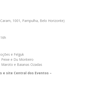
 Caram, 1001, Pampulha, Belo Horizonte)
 16h
moções e Felguk
 Peixe e Du Monteiro
so Maroto e Baianas Ozadas
as e site Central dos Eventos –