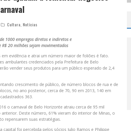
carnaval
Cultura
,
Notícias
 de 1000 empregos diretos e indiretos e
de R$ 20 milhões sejam movimentados
 em evidência e atrai um número maior de foliões é fato.
s ambulantes credenciados pela Prefeitura de Belo
erão vender seus produtos para um público esperado de 2,4
entando crescimento de público, de número blocos de rua e de
blocos, no ano posterior, cerca de 70, 90 em 2013, 140 em
cadastrados 363.
6 o carnaval de Belo Horizonte atraiu cerca de 95 mil
anterior. Deste número, 61% vieram do interior de Minas, o
to repensarem suas estratégias.
capital foi percebida pelos sócios Julio Ramos e Philippe