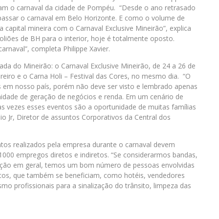
ziam o carnaval da cidade de Pompéu. “Desde o ano retrasado
passar o carnaval em Belo Horizonte. E como o volume de
a capital mineira com o Carnaval Exclusive Mineirão”, explica
oliões de BH para o interior, hoje é totalmente oposto.
arnaval”, completa Philippe Xavier.
nada do Mineirão: o Carnaval Exclusive Mineirão, de 24 a 26 de
ereiro e o Carna Holi – Festival das Cores, no mesmo dia. “O
is em nosso país, porém não deve ser visto e lembrado apenas
idade de geração de negócios e renda. Em um cenário de
as vezes esses eventos são a oportunidade de muitas famílias
io Jr, Diretor de assuntos Corporativos da Central dos
ntos realizados pela empresa durante o carnaval devem
1000 empregos diretos e indiretos. “Se considerarmos bandas,
odução em geral, temos um bom número de pessoas envolvidas
etos, que também se beneficiam, como hotéis, vendedores
o profissionais para a sinalização do trânsito, limpeza das