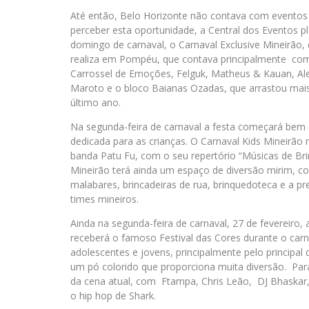
Até então, Belo Horizonte não contava com eventos f
perceber esta oportunidade, a Central dos Eventos p
domingo de carnaval, o Carnaval Exclusive Mineirão, 
realiza em Pompéu, que contava principalmente com 
Carrossel de Emoções, Felguk, Matheus & Kauan, Ale
Maroto e o bloco Baianas Ozadas, que arrastou mais
último ano.
Na segunda-feira de carnaval a festa começará bem 
dedicada para as crianças. O Carnaval Kids Mineirão
banda Patu Fu, com o seu repertório “Músicas de Br
Mineirão terá ainda um espaço de diversão mirim, com
malabares, brincadeiras de rua, brinquedoteca e a p
times mineiros.
Ainda na segunda-feira de carnaval, 27 de fevereiro, 
receberá o famoso Festival das Cores durante o carn
adolescentes e jovens, principalmente pelo principal
um pó colorido que proporciona muita diversão. Pa
da cena atual, com Ftampa, Chris Leão, DJ Bhaskar, 
o hip hop de Shark.