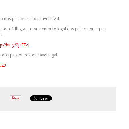
dos pais ou responsável legal.
e até III grau, representante legal dos pais ou qualquer
s.
p://bit.ly/2jzEFzJ
os pais ou responsável legal.
2929