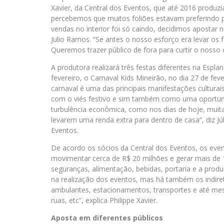
Xavier, da Central dos Eventos, que até 2016 produ
percebemos que muitos foliões estavam preferindo 
vendas no interior foi só caindo, decidimos apostar n
Julio Ramos. “Se antes o nosso esforço era levar os f
Queremos trazer público de fora para curtir o nosso c
A produtora realizará três festas diferentes na Espla
fevereiro, o Carnaval Kids Mineirão, no dia 27 de fev
carnaval é uma das principais manifestações cultura
com o viés festivo e sim também como uma oportun
turbulência econômica, como nos dias de hoje, muit
levarem uma renda extra para dentro de casa”, diz Júl
Eventos.
De acordo os sócios da Central dos Eventos, os eve
movimentar cerca de R$ 20 milhões e gerar mais de 
seguranças, alimentação, bebidas, portaria e a pr
na realização dos eventos, mas há também os indir
ambulantes, estacionamentos, transportes e até mesm
ruas, etc”, explica Philippe Xavier.
Aposta em diferentes públicos