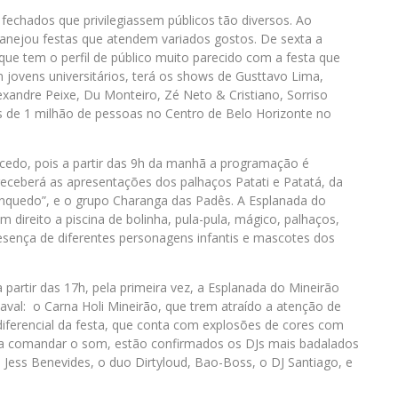
echados que privilegiassem públicos tão diversos. Ao
lanejou festas que atendem variados gostos. De sexta a
que tem o perfil de público muito parecido com a festa que
jovens universitários, terá os shows de Gusttavo Lima,
xandre Peixe, Du Monteiro, Zé Neto & Cristiano, Sorriso
 de 1 milhão de pessoas no Centro de Belo Horizonte no
cedo, pois a partir das 9h da manhã a programação é
 receberá as apresentações dos palhaços Patati e Patatá, da
inquedo”, e o grupo Charanga das Padês. A Esplanada do
 direito a piscina de bolinha, pula-pula, mágico, palhaços,
resença de diferentes personagens infantis e mascotes dos
a partir das 17h, pela primeira vez, a Esplanada do Mineirão
aval: o Carna Holi Mineirão, que trem atraído a atenção de
 diferencial da festa, que conta com explosões de cores com
ra comandar o som, estão confirmados os DJs mais badalados
Jess Benevides, o duo Dirtyloud, Bao-Boss, o DJ Santiago, e