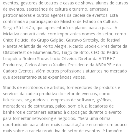
eventos, gestores de teatros e casas de shows, alunos de cursos
de eventos, secretários de cultura e turismo, empresas
patrocinadoras e outros agentes da cadeia de eventos. Está
confirmada a participação do Ministro de Estado da Cultura,
Sergio Sá Leitão, que apresentará os planos para a pasta. A
iniciativa contará ainda com importantes nomes do setor, como
Chico Pelúcio, do Grupo Galpão, Gustavo Sirotsky, do festival
Planeta Atlântida de Porto Alegre, Ricardo Stodiek, Presidente da
Oktoberfest de Blumenau/SC, Tiago de Brito, CEO do Pedro
Leopoldo Rodeio Show, Lucio Oliveira, Diretor da ARTBHZ
Produtora, Carlos Alberto Xaulim, Presidente da ABRAPE e da
Cadoro Eventos, além outros profissionais atuantes no mercado
que apresentarão suas experiências visões.
Stands de escritórios de artistas, fornecedores de produtos e
serviços da cadeia produtiva do setor de eventos, como
ticketeiras, seguradoras, empresas de software, gráficas,
montadoras de estruturas, palco, som e luz, locadoras de
banheiros e containers estarão à disposição durante o evento
para fomentar networking e negócios. “Será uma ótima
oportunidade para obter mais capacitação e entender um pouco
mais sobre a cadeia produtiva do setor de eventos, é também