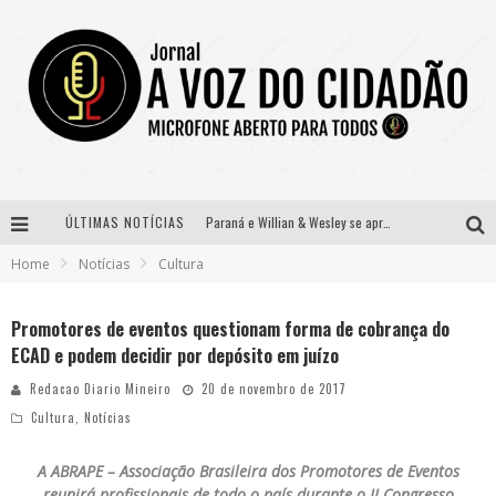
ÚLTIMAS NOTÍCIAS
Paraná e Willian & Wesley se apresentam no Carretão Trevo Contagem nesta sexta-feira
Home
Notícias
Cultura
Selo Moda Music confirma Bel Costa no palco Talentos da Terra do Pedro Leopoldo Rodeio Show
Banda Mole de BH anuncia Kayete como madrinha do bloco
Promotores de eventos questionam forma de cobrança do
ECAD e podem decidir por depósito em juízo
Definidas as 12 finalistas do concurso Rainha do Pedro Leopoldo Rodeio Show 2026
Redacao Diario Mineiro
20 de novembro de 2017
Cultura
,
Notícias
A ABRAPE – Associação Brasileira dos Promotores de Eventos
reunirá profissionais de todo o país durante o II Congresso