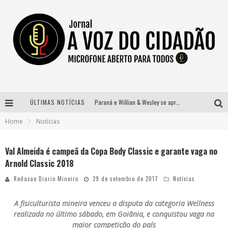
ÚLTIMAS NOTÍCIAS
Paraná e Willian & Wesley se apresentam no Carretão Trevo Contagem nesta sexta-feira
Home
Notícias
Selo Moda Music confirma Bel Costa no palco Talentos da Terra do Pedro Leopoldo Rodeio Show
Banda Mole de BH anuncia Kayete como madrinha do bloco
Val Almeida é campeã da Copa Body Classic e garante vaga no
Arnold Classic 2018
Definidas as 12 finalistas do concurso Rainha do Pedro Leopoldo Rodeio Show 2026
Redacao Diario Mineiro
29 de setembro de 2017
Notícias
A fisiculturista mineira venceu a disputa da categoria Wellness
realizada no último sábado, em Goiânia, e conquistou vaga na
maior competição do país