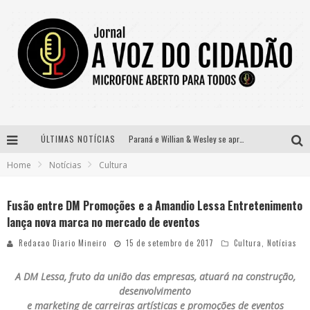
ÚLTIMAS NOTÍCIAS
Paraná e Willian & Wesley se apresentam no Carretão Trevo Contagem nesta sexta-feira
Home
Notícias
Cultura
Selo Moda Music confirma Bel Costa no palco Talentos da Terra do Pedro Leopoldo Rodeio Show
Banda Mole de BH anuncia Kayete como madrinha do bloco
Fusão entre DM Promoções e a Amandio Lessa Entretenimento
lança nova marca no mercado de eventos
Definidas as 12 finalistas do concurso Rainha do Pedro Leopoldo Rodeio Show 2026
Redacao Diario Mineiro
15 de setembro de 2017
Cultura
,
Notícias
A DM Lessa, fruto da união das empresas, atuará na construção,
desenvolvimento
e marketing de carreiras artísticas e promoções de eventos