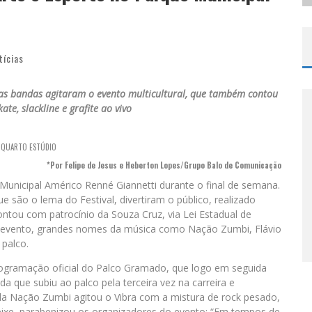
tícias
as bandas agitaram o evento multicultural, que também contou
te, slackline e grafite ao vivo
: QUARTO ESTÚDIO
*Por Felipe de Jesus e Heberton Lopes/Grupo Balo de Comunicação
Municipal Américo Renné Giannetti durante o final de semana.
e são o lema do Festival, divertiram o público, realizado
ontou com patrocínio da Souza Cruz, via Lei Estadual de
 de evento, grandes nomes da música como Nação Zumbi, Flávio
 palco.
programação oficial do Palco Gramado, que logo em seguida
 que subiu ao palco pela terceira vez na carreira e
da Nação Zumbi agitou o Vibra com a mistura de rock pesado,
Peixe, parabenizou os organizadores do evento: “Em tempos de