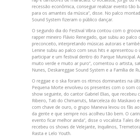
recessão econômica, conseguir realizar evento tão 
para os amantes da música”, disse. No palco monta
Sound System fizeram o público dançar.
O segundo dia do Festival Vibra contou com o groo
rapper mineiro Flávio Renegado, que subiu ao palco 
preconceito, interpretando músicas autorais e també
Lenine subiu ao palco com seus hits e apresentou o
participar e um festival dentro do Parque Municipal. 
muito verde e muito ar puro”, comentou o artista, sa
Nunes, Deskareggae Sound System e a Família de R
O reggae e o ska foram os ritmos dominantes na últim
Pequena Morte envolveu os presentes com o som co
show seguinte, do cantor Gabriel Elias, que recebe
Ribeiro, Tati do Chimarruts, Marceleza do Maskavo e Z
com chave de ouro, o grupo Maneva levou os fãs ao
da gente e que sempre nos acolheu tão bem. O carin
evento ficar melhor ainda”, disse o vocalista Tales 
recebeu os shows de Velejante, Inquilinos, Tremeto
Rasta e Lelo Youth.