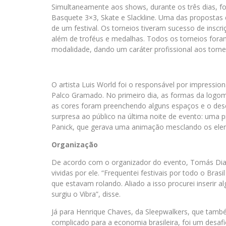
Simultaneamente aos shows, durante os três dias, f
Basquete 3×3, Skate e Slackline. Uma das propostas d
de um festival. Os torneios tiveram sucesso de inscr
além de troféus e medalhas. Todos os torneios fora
modalidade, dando um caráter profissional aos torne
O artista Luis World foi o responsável por impressio
Palco Gramado. No primeiro dia, as formas da logoma
as cores foram preenchendo alguns espaços e o dese
surpresa ao público na última noite de evento: uma p
Panick, que gerava uma animação mesclando os elem
Organização
De acordo com o organizador do evento, Tomás Dias, 
vividas por ele. “Frequentei festivais por todo o Br
que estavam rolando. Aliado a isso procurei inserir a
surgiu o Vibra”, disse.
Já para Henrique Chaves, da Sleepwalkers, que tam
complicado para a economia brasileira, foi um desafio