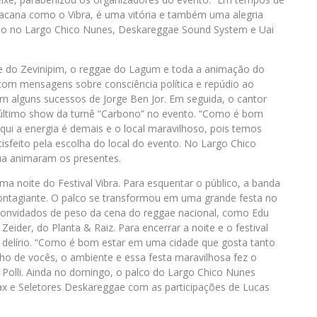
bacana como o Vibra, é uma vitória e também uma alegria
do no Largo Chico Nunes, Deskareggae Sound System e Uai
ve do Zevinipim, o reggae do Lagum e toda a animação do
com mensagens sobre consciência política e repúdio ao
m alguns sucessos de Jorge Ben Jor. Em seguida, o cantor
 último show da turnê “Carbono” no evento. “Como é bom
Aqui a energia é demais e o local maravilhoso, pois temos
tisfeito pela escolha do local do evento. No Largo Chico
ua animaram os presentes.
a noite do Festival Vibra. Para esquentar o público, a banda
ntagiante. O palco se transformou em uma grande festa no
u convidados de peso da cena do reggae nacional, como Edu
eider, do Planta & Raiz. Para encerrar a noite e o festival
 delírio. “Como é bom estar em uma cidade que gosta tanto
ho de vocês, o ambiente e essa festa maravilhosa fez o
de Polli. Ainda no domingo, o palco do Largo Chico Nunes
rax e Seletores Deskareggae com as participações de Lucas