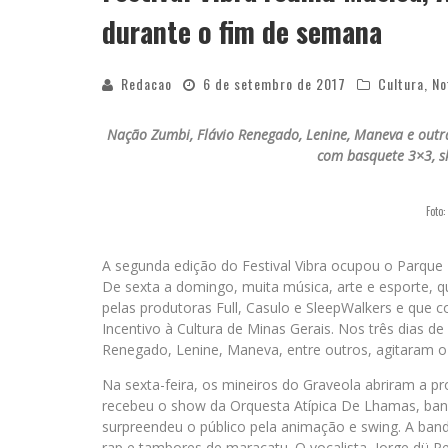
durante o fim de semana
Redacao
6 de setembro de 2017
Cultura
,
No
Nação Zumbi, Flávio Renegado, Lenine, Maneva e outr
com basquete 3×3, ska
Foto
A segunda edição do Festival Vibra ocupou o Parque 
De sexta a domingo, muita música, arte e esporte, qu
pelas produtoras Full, Casulo e SleepWalkers e que c
Incentivo à Cultura de Minas Gerais. Nos três dias
Renegado, Lenine, Maneva, entre outros, agitaram o
Na sexta-feira, os mineiros do Graveola abriram a 
recebeu o show da Orquesta Atípica De Lhamas, banda
surpreendeu o público pela animação e swing. A ban
rap e tambores de maracatu. O vocalista, Jorge dü 