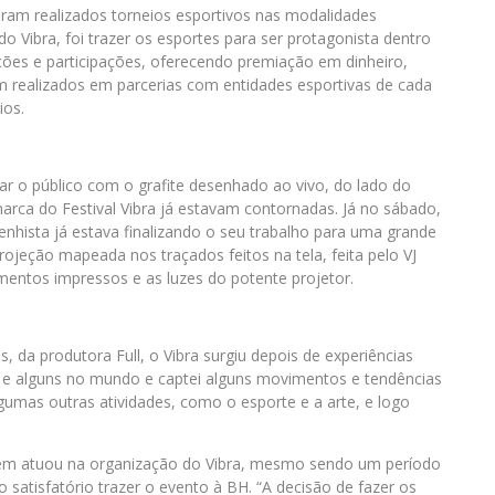
oram realizados torneios esportivos nas modalidades
o Vibra, foi trazer os esportes para ser protagonista dentro
ições e participações, oferecendo premiação em dinheiro,
m realizados em parcerias com entidades esportivas de cada
ios.
nar o público com o grafite desenhado ao vivo, do lado do
rca do Festival Vibra já estavam contornadas. Já no sábado,
nhista já estava finalizando o seu trabalho para uma grande
rojeção mapeada nos traçados feitos na tela, feita pelo VJ
entos impressos e as luzes do potente projetor.
da produtora Full, o Vibra surgiu depois de experiências
asil e alguns no mundo e captei alguns movimentos e tendências
lgumas outras atividades, como o esporte e a arte, e logo
bém atuou na organização do Vibra, mesmo sendo um período
 satisfatório trazer o evento à BH. “A decisão de fazer os