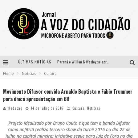
ÚLTIMAS NOTÍCIAS
Paraná e Willian & Wesley se apresentam no Carretão Trevo Contagem nesta sexta-feira
Home
Notícias
Cultura
Selo Moda Music confirma Bel Costa no palco Talentos da Terra do Pedro Leopoldo Rodeio Show
Banda Mole de BH anuncia Kayete como madrinha do bloco
Movimento Difusor convida Arnaldo Baptista e Fábio Trummer
para única apresentação em BH
Definidas as 12 finalistas do concurso Rainha do Pedro Leopoldo Rodeio Show 2026
Redacao
14 de julho de 2016
Cultura
,
Notícias
Projeto idealizado por Bruno Couto e que tem a banda Difusor
como anfitriã realiza terceiro show da turnê 2016 no dia 22 de
julho na capital mineira; iniciativa segue para Juiz de Fora no dia