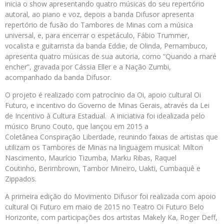
inicia o show apresentando quatro músicas do seu repertório
autoral, ao piano e voz, depois a banda Difusor apresenta
repertório de fusão do Tambores de Minas com a música
universal, e, para encerrar o espetáculo, Fábio Trummer,
vocalista e guitarrista da banda Eddie, de Olinda, Pernambuco,
apresenta quatro músicas de sua autoria, como “Quando a maré
encher”, gravada por Cássia Eller e a Nação Zumbi,
acompanhado da banda Difusor.
O projeto é realizado com patrocínio da Oi, apoio cultural Oi
Futuro, e incentivo do Governo de Minas Gerais, através da Lei
de Incentivo à Cultura Estadual. A iniciativa foi idealizada pelo
músico Bruno Couto, que lançou em 2015 a
Coletânea Conspiração Liberdade, reunindo faixas de artistas que
utilizam os Tambores de Minas na linguagem musical: Milton
Nascimento, Maurício Tizumba, Marku Ribas, Raquel
Coutinho, Berimbrown, Tambor Mineiro, Uakti, Cumbaquê e
Zippados.
A primeira edição do Movimento Difusor foi realizada com apoio
cultural Oi Futuro em maio de 2015 no Teatro Oi Futuro Belo
Horizonte, com participações dos artistas Makely Ka, Roger Deff,