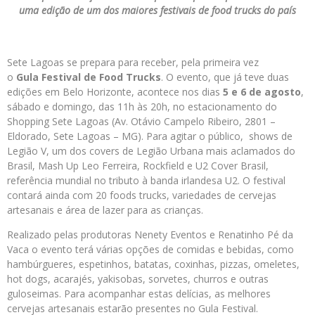
uma edição de um dos maiores festivais de food trucks do país
Sete Lagoas se prepara para receber, pela primeira vez
o
Gula Festival de Food Trucks
. O evento, que já teve duas
edições em Belo Horizonte, acontece nos dias
5 e 6 de agosto
,
sábado e domingo, das 11h às 20h, no estacionamento do
Shopping Sete Lagoas (Av. Otávio Campelo Ribeiro, 2801 –
Eldorado, Sete Lagoas – MG). Para agitar o público, shows de
Legião V, um dos covers de Legião Urbana mais aclamados do
Brasil, Mash Up Leo Ferreira, Rockfield e U2 Cover Brasil,
referência mundial no tributo à banda irlandesa U2. O festival
contará ainda com 20 foods trucks, variedades de cervejas
artesanais e área de lazer para as crianças.
Realizado pelas produtoras Nenety Eventos e Renatinho Pé da
Vaca o evento terá várias opções de comidas e bebidas, como
hambúrgueres, espetinhos, batatas, coxinhas, pizzas, omeletes,
hot dogs, acarajés, yakisobas, sorvetes, churros e outras
guloseimas. Para acompanhar estas delícias, as melhores
cervejas artesanais estarão presentes no Gula Festival.