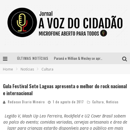
ÚLTIMAS NOTÍCIAS
Paraná e Willian & Wesley se apresentam no Carretão Trevo Contagem nesta sexta-feira
Home
Notícias
Cultura
Selo Moda Music confirma Bel Costa no palco Talentos da Terra do Pedro Leopoldo Rodeio Show
Banda Mole de BH anuncia Kayete como madrinha do bloco
Gula Festival Sete Lagoas apresenta o melhor do rock nacional
e internacional
Definidas as 12 finalistas do concurso Rainha do Pedro Leopoldo Rodeio Show 2026
Redacao Diario Mineiro
1 de agosto de 2017
Cultura
,
Notícias
Legião V, Mash Up Leo Ferreira, Rockfield e U2 Cover Brasil
sobem
ao palco do evento; comidas variadas, cervejas artesanais e área de
lazer para crianças estarão disponíveis para o público em mais