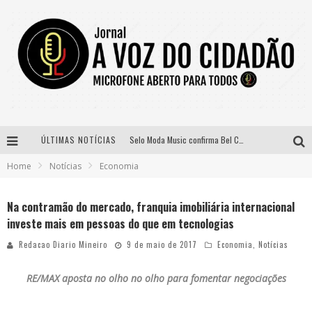
ÚLTIMAS NOTÍCIAS
Selo Moda Music confirma Bel Costa no palco Talentos da Terra do Pedro Leopoldo Rodeio Show
Home
Notícias
Economia
Banda Mole de BH anuncia Kayete como madrinha do bloco
Definidas as 12 finalistas do concurso Rainha do Pedro Leopoldo Rodeio Show 2026
Na contramão do mercado, franquia imobiliária internacional
investe mais em pessoas do que em tecnologias
Paraná e Willian & Wesley se apresentam no Carretão Trevo Contagem nesta sexta-feira
Redacao Diario Mineiro
9 de maio de 2017
Economia
,
Notícias
RE/MAX aposta no olho no olho para fomentar negociações