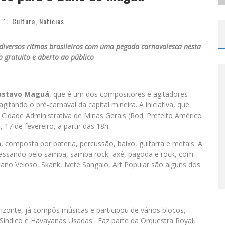
Cultura
,
Notícias
iversos ritmos brasileiros com uma pegada carnavalesca nesta
o gratuito e aberto ao público
ustavo Maguá
, que é um dos compositores e agitadores
itando o pré-carnaval da capital mineira. A iniciativa, que
a Cidade Administrativa de Minas Gerais (Rod. Prefeito Américo
 17 de fevereiro, a partir das 18h.
composta por bateria, percussão, baixo, guitarra e metais. A
 passando pelo samba, samba rock, axé, pagoda e rock, com
no Veloso, Skank, Ivete Sangalo, Art Popular são alguns dos
zonte, já compôs músicas e participou de vários blocos,
Síndico e Havayanas Usadas. Faz parte da Orquestra Royal,