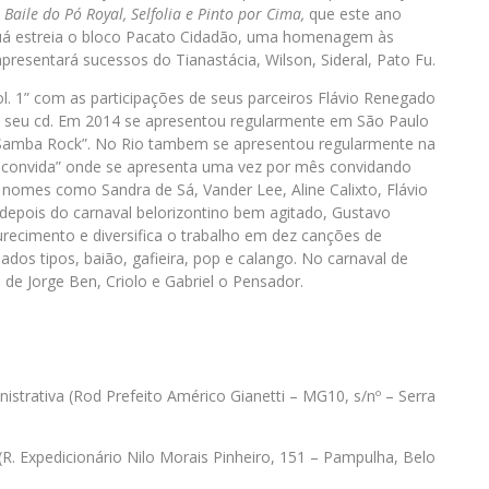
o
Baile do Pó Royal, Selfolia e Pinto por Cima,
que este ano
guá estreia o bloco Pacato Cidadão, uma homenagem às
resentará sucessos do Tianastácia, Wilson, Sideral, Pato Fu.
. 1” com as participações de seus parceiros Flávio Renegado
m seu cd. Em 2014 se apresentou regularmente em São Paulo
 “Samba Rock”. No Rio tambem se apresentou regularmente na
á convida” onde se apresenta uma vez por mês convidando
lá nomes como Sandra de Sá, Vander Lee, Aline Calixto, Flávio
depois do carnaval belorizontino bem agitado, Gustavo
ecimento e diversifica o trabalho em dez canções de
ados tipos, baião, gafieira, pop e calango. No carnaval de
 de Jorge Ben, Criolo e Gabriel o Pensador.
nistrativa (Rod Prefeito Américo Gianetti – MG10, s/nº – Serra
R. Expedicionário Nilo Morais Pinheiro, 151 – Pampulha, Belo