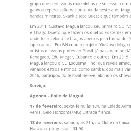
grupo que criou várias marchinhas de sucesso, com
ganhou repercussão nacional. Ainda neste ano, Ma
bandas mineiras, Skank e Jota Quest e que também ap
Em 2011, Gustavo Maguá lançou seu primeiro CD “Vol
e Thiago Dibeto, que fazem os duetos existentes e
onde foi recebido de braços abertos pela turma do
lapa carioca. Em BH criou o projeto “Gustavo Magu
artistas de varias partes do Brasil. Já passaram por 
Renegado, Edu Krieger, Cubanito e outros. Em 2015, 
Maguá lançou o CD Esquema Fino, que revela amadur
variados estilos e ritmos, como samba, dos mais vari
2016, participou do festival Belove, abrindo os shows
Serviço:
Agenda – Baile do Maguá
17 de fevereiro,
sexta-feira, às 18h, na Cidade Admi
Verde, Belo Horizonte/MG) Entrada franca.
18 de fevereiro,
sábado, às 21h, no Clube da Caixa (
Horizonte). Ingressos: R$ 90