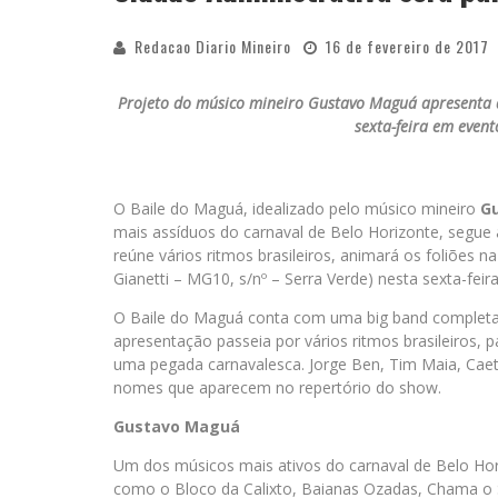
Redacao Diario Mineiro
16 de fevereiro de 2017
Projeto do músico mineiro Gustavo Maguá apresenta d
sexta-feira em event
O Baile do Maguá, idealizado pelo músico mineiro
G
mais assíduos do carnaval de Belo Horizonte, segue ag
reúne vários ritmos brasileiros, animará os foliões n
Gianetti – MG10, s/nº – Serra Verde) nesta sexta-feira,
O Baile do Maguá conta com uma big band completa, 
apresentação passeia por vários ritmos brasileiros,
uma pegada carnavalesca. Jorge Ben, Tim Maia, Caeta
nomes que aparecem no repertório do show.
Gustavo Maguá
Um dos músicos mais ativos do carnaval de Belo Hori
como o Bloco da Calixto, Baianas Ozadas, Chama o 