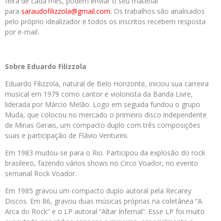
feira de cada mês, podem enviar o seu material
para
saraudofilizzola@gmail.com
. Os trabalhos são analisados
pelo próprio idealizador e todos os inscritos recebem resposta
por e-mail.
Sobre Eduardo Filizzola
Eduardo Filizzola, natural de Belo Horizonte, iniciou sua carreira
musical em 1979 como cantor e violonista da Banda Livre,
liderada por Márcio Melão. Logo em seguida fundou o grupo
Muda, que colocou no mercado o primeiro disco independente
de Minas Gerais, um compacto duplo com três composições
suas e participação de Flávio Venturini.
Em 1983 mudou-se para o Rio. Participou da explosão do rock
brasileiro, fazendo vários shows no Circo Voador, no evento
semanal Rock Voador.
Em 1985 gravou um compacto duplo autoral pela Recarey
Discos. Em 86, gravou duas músicas próprias na coletânea “A
Arca do Rock” e o LP autoral “Altar Infernal”. Esse LP foi muito