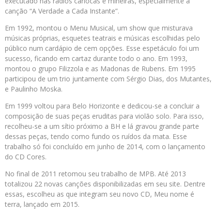
executado nas rádios cariocas e mineiras, especialmente a
canção “A Verdade a Cada Instante”.
Em 1992, montou o Menu Musical, um show que misturava
músicas próprias, esquetes teatrais e músicas escolhidas pelo
público num cardápio de cem opções. Esse espetáculo foi um
sucesso, ficando em cartaz durante todo o ano. Em 1993,
montou o grupo Filizzola e as Madonas de Rubens. Em 1995
participou de um trio juntamente com Sérgio Dias, dos Mutantes,
e Paulinho Moska.
Em 1999 voltou para Belo Horizonte e dedicou-se a concluir a
composição de suas peças eruditas para violão solo. Para isso,
recolheu-se a um sítio próximo a BH e lá gravou grande parte
dessas peças, tendo como fundo os ruídos da mata. Esse
trabalho só foi concluído em junho de 2014, com o lançamento
do CD Cores.
No final de 2011 retomou seu trabalho de MPB. Até 2013
totalizou 22 novas canções disponibilizadas em seu site. Dentre
essas, escolheu as que integram seu novo CD, Meu nome é
terra, lançado em 2015.