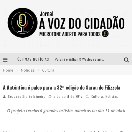
ÚLTIMAS NOTÍCIAS
Paraná e Willian & Wesley se apresentam no Carretão Trevo Contagem nesta sexta-feira
Home
Notícias
Cultura
Selo Moda Music confirma Bel Costa no palco Talentos da Terra do Pedro Leopoldo Rodeio Show
Banda Mole de BH anuncia Kayete como madrinha do bloco
A Autêntica é palco para a 32ª edição do Sarau do Filizzola
Definidas as 12 finalistas do concurso Rainha do Pedro Leopoldo Rodeio Show 2026
Redacao Diario Mineiro
5 de abril de 2017
Cultura
,
Notícias
O projeto receberá
grandes artistas mineiros no dia 11 de abril