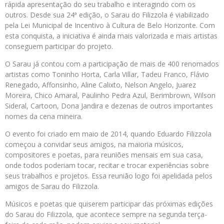
rápida apresentação do seu trabalho e interagindo com os
outros. Desde sua 24ª edição, o Sarau do Filizzola é viabilizado
pela Lei Municipal de Incentivo à Cultura de Belo Horizonte. Com
esta conquista, a iniciativa é ainda mais valorizada e mais artistas
conseguem participar do projeto.
O Sarau já contou com a participação de mais de 400 renomados
artistas como Toninho Horta, Carla Villar, Tadeu Franco, Flávio
Renegado, Affonsinho, Aline Calixto, Nelson Angelo, Juarez
Moreira, Chico Amaral, Paulinho Pedra Azul, Berimbrown, Wilson
Sideral, Cartoon, Dona Jandira e dezenas de outros importantes
nomes da cena mineira.
O evento foi criado em maio de 2014, quando Eduardo Filizzola
começou a convidar seus amigos, na maioria músicos,
compositores e poetas, para reuniões mensais em sua casa,
onde todos poderiam tocar, recitar e trocar experiências sobre
seus trabalhos e projetos. Essa reunião logo foi apelidada pelos
amigos de Sarau do Filizzola.
Músicos e poetas que quiserem participar das próximas edições
do Sarau do Filizzola, que acontece sempre na segunda terça-