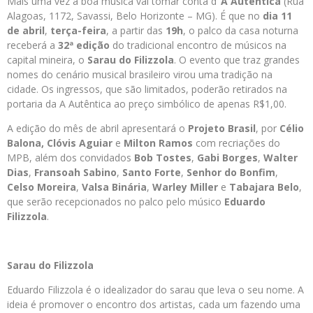
Mais uma vez a boa música vai tomar conta d’
A Autêntica
(Rua
Alagoas, 1172, Savassi, Belo Horizonte – MG). É que no
dia 11
de abril
,
terça-feira
, a partir das
19h
, o palco da casa noturna
receberá a
32ª edição
do tradicional encontro de músicos na
capital mineira, o
Sarau do Filizzola
. O evento que traz grandes
nomes do cenário musical brasileiro virou uma tradição na
cidade. Os ingressos, que são limitados, poderão retirados na
portaria da A Autêntica ao preço simbólico de apenas R$1,00.
A edição do mês de abril apresentará o
Projeto Brasil
, por
Célio
Balona, Clóvis Aguiar
e
Milton Ramos
com recriações do
MPB, além dos convidados
Bob Tostes
,
Gabi Borges
,
Walter
Dias
,
Fransoah Sabino
,
Santo Forte
,
Senhor do Bonfim
,
Celso Moreira
,
Valsa Binária
,
Warley Miller
e
Tabajara Belo
,
que serão recepcionados no palco pelo músico
Eduardo
Filizzola
.
Sarau do Filizzola
Eduardo Filizzola é o idealizador do sarau que leva o seu nome. A
ideia é promover o encontro dos artistas, cada um fazendo uma