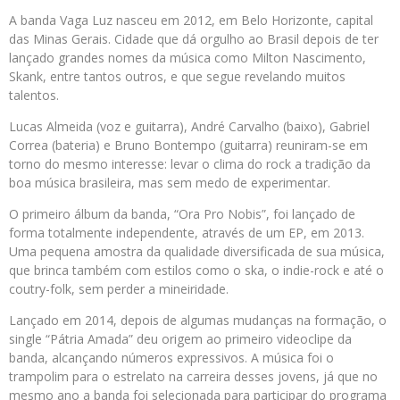
A banda Vaga Luz nasceu em 2012, em Belo Horizonte, capital
das Minas Gerais. Cidade que dá orgulho ao Brasil depois de ter
lançado grandes nomes da música como Milton Nascimento,
Skank, entre tantos outros, e que segue revelando muitos
talentos.
Lucas Almeida (voz e guitarra), André Carvalho (baixo), Gabriel
Correa (bateria) e Bruno Bontempo (guitarra) reuniram-se em
torno do mesmo interesse: levar o clima do rock a tradição da
boa música brasileira, mas sem medo de experimentar.
O primeiro álbum da banda, “Ora Pro Nobis”, foi lançado de
forma totalmente independente, através de um EP, em 2013.
Uma pequena amostra da qualidade diversificada de sua música,
que brinca também com estilos como o ska, o indie-rock e até o
coutry-folk, sem perder a mineiridade.
Lançado em 2014, depois de algumas mudanças na formação, o
single “Pátria Amada” deu origem ao primeiro videoclipe da
banda, alcançando números expressivos. A música foi o
trampolim para o estrelato na carreira desses jovens, já que no
mesmo ano a banda foi selecionada para participar do programa