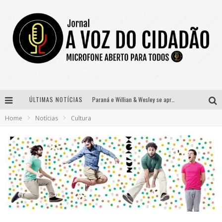
ÚLTIMAS NOTÍCIAS
Paraná e Willian & Wesley se apresentam no Carretão Trevo Contagem nesta sexta-feira
Home
Notícias
Cultura
Selo Moda Music confirma Bel Costa no palco Talentos da Terra do Pedro Leopoldo Rodeio Show
Banda Mole de BH anuncia Kayete como madrinha do bloco
Definidas as 12 finalistas do concurso Rainha do Pedro Leopoldo Rodeio Show 2026