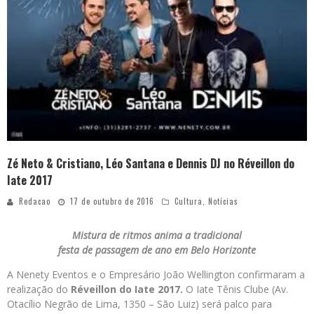
Zé Neto & Cristiano, Léo Santana e Dennis DJ no Réveillon do
Iate 2017
Redacao
17 de outubro de 2016
Cultura
,
Notícias
Mistura de ritmos anima a tradicional
festa de passagem de ano em Belo Horizonte
A Nenety Eventos e o Empresário João Wellington confirmaram a
realização do
Réveillon do Iate 2017.
O Iate Tênis Clube (Av.
Otacílio Negrão de Lima, 1350 – São Luiz) será palco para