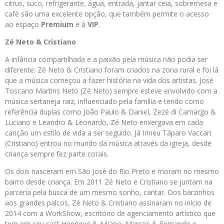
citrus, suco, refrigerante, água, entrada, jantar ceia, sobremesa e
café são uma excelente opção, que também permite o acesso
ao espaço
Premium
e à
VIP
.
Zé Neto & Cristiano
A infância compartilhada e a paixão pela música não podia ser
diferente. Zé Neto & Cristiano foram criados na zona rural e foi lá
que a música começou a fazer história na vida dos artistas. José
Toscano Martins Neto (Zé Neto) sempre esteve envolvido com a
música sertaneja raiz, influenciado pela família e tendo como
referência duplas como João Paulo & Daniel, Zezé di Camargo &
Luciano e Leandro & Leonardo, Zé Neto enxergava em cada
canção um estilo de vida a ser seguido. Já Irineu Táparo Vaccari
(Cristiano) entrou no mundo da música através da igreja, desde
criança sempre fez parte corais.
Os dois nasceram em São José do Rio Preto e moram no mesmo
bairro desde criança. Em 2011 Zé Neto e Cristiano se juntam na
parceria pela busca de um mesmo sonho, cantar. Dos barzinhos
aos grandes palcos, Zé Neto & Cristiano assinaram no início de
2014 com a WorkShow, escritório de agenciamento artístico que
tem em seu cast Henrique & Juliano, Marcos & Fernando e