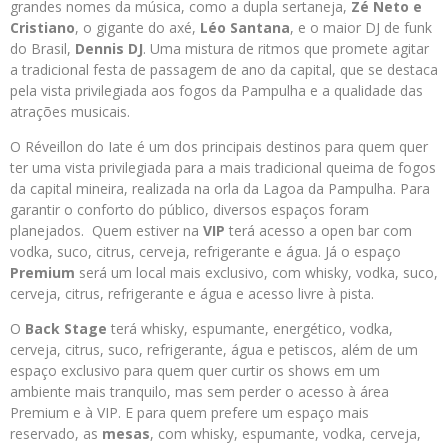
grandes nomes da música, como a dupla sertaneja,
Zé Neto e
Cristiano
, o gigante do axé,
Léo Santana
, e o maior DJ de funk
do Brasil,
Dennis DJ
. Uma mistura de ritmos que promete agitar
a tradicional festa de passagem de ano da capital, que se destaca
pela vista privilegiada aos fogos da Pampulha e a qualidade das
atrações musicais.
O Réveillon do Iate é um dos principais destinos para quem quer
ter uma vista privilegiada para a mais tradicional queima de fogos
da capital mineira, realizada na orla da Lagoa da Pampulha. Para
garantir o conforto do público, diversos espaços foram
planejados. Quem estiver na
VIP
terá acesso a open bar com
vodka, suco, citrus, cerveja, refrigerante e água. Já o espaço
Premium
será um local mais exclusivo, com whisky, vodka, suco,
cerveja, citrus, refrigerante e água e acesso livre à pista.
O
Back Stage
terá whisky, espumante, energético, vodka,
cerveja, citrus, suco, refrigerante, água e petiscos, além de um
espaço exclusivo para quem quer curtir os shows em um
ambiente mais tranquilo, mas sem perder o acesso à área
Premium e à VIP. E para quem prefere um espaço mais
reservado, as
mesas
, com whisky, espumante, vodka, cerveja,