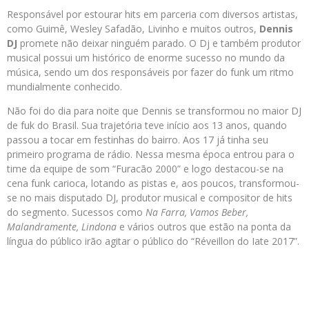
Responsável por estourar hits em parceria com diversos artistas,
como Guimê, Wesley Safadão, Livinho e muitos outros,
Dennis
DJ
promete não deixar ninguém parado. O Dj e também produtor
musical possui um histórico de enorme sucesso no mundo da
música, sendo um dos responsáveis por fazer do funk um ritmo
mundialmente conhecido.
Não foi do dia para noite que Dennis se transformou no maior DJ
de fuk do Brasil. Sua trajetória teve início aos 13 anos, quando
passou a tocar em festinhas do bairro. Aos 17 já tinha seu
primeiro programa de rádio. Nessa mesma época entrou para o
time da equipe de som “Furacão 2000” e logo destacou-se na
cena funk carioca, lotando as pistas e, aos poucos, transformou-
se no mais disputado DJ, produtor musical e compositor de hits
do segmento. Sucessos como
Na Farra, Vamos Beber,
Malandramente, Lindona
e vários outros que estão na ponta da
língua do público irão agitar o público do “Réveillon do Iate 2017”.