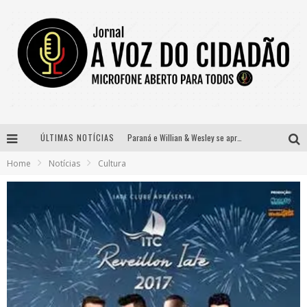
ÚLTIMAS NOTÍCIAS
Paraná e Willian & Wesley se apresentam no Carretão Trevo Contagem nesta sexta-feira
Home
Notícias
Cultura
Selo Moda Music confirma Bel Costa no palco Talentos da Terra do Pedro Leopoldo Rodeio Show
Banda Mole de BH anuncia Kayete como madrinha do bloco
Definidas as 12 finalistas do concurso Rainha do Pedro Leopoldo Rodeio Show 2026