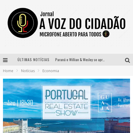
ÚLTIMAS NOTÍCIAS
Paraná e Willian & Wesley se apresentam no Carretão Trevo Contagem nesta sexta-feira
Home
Notícias
Economia
Selo Moda Music confirma Bel Costa no palco Talentos da Terra do Pedro Leopoldo Rodeio Show
Banda Mole de BH anuncia Kayete como madrinha do bloco
Definidas as 12 finalistas do concurso Rainha do Pedro Leopoldo Rodeio Show 2026