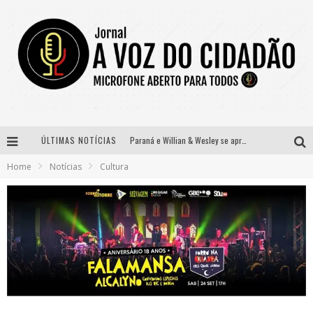
ÚLTIMAS NOTÍCIAS
Paraná e Willian & Wesley se apresentam no Carretão Trevo Contagem nesta sexta-feira
Home
Notícias
Cultura
Selo Moda Music confirma Bel Costa no palco Talentos da Terra do Pedro Leopoldo Rodeio Show
Banda Mole de BH anuncia Kayete como madrinha do bloco
Definidas as 12 finalistas do concurso Rainha do Pedro Leopoldo Rodeio Show 2026