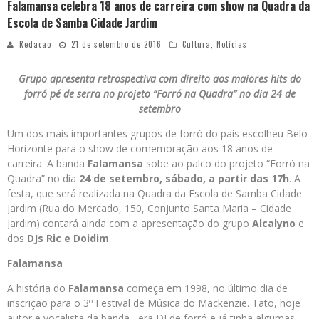
Falamansa celebra 18 anos de carreira com show na Quadra da
Escola de Samba Cidade Jardim
Redacao
21 de setembro de 2016
Cultura
,
Notícias
Grupo apresenta retrospectiva com direito aos maiores hits do
forró pé de serra no projeto “Forró na Quadra” no dia 24 de
setembro
Um dos mais importantes grupos de forró do país escolheu Belo
Horizonte para o show de comemoração aos 18 anos de
carreira. A banda
Falamansa
sobe ao palco do projeto “Forró na
Quadra” no dia
24 de setembro, sábado, a partir das 17h
. A
festa, que será realizada na Quadra da Escola de Samba Cidade
Jardim (Rua do Mercado, 150, Conjunto Santa Maria – Cidade
Jardim) contará ainda com a apresentação do grupo
Alcalyno
e
dos
DJs Ric e Doidim
.
Falamansa
A história do
Falamansa
começa em 1998, no último dia de
inscrição para o 3º Festival de Música do Mackenzie. Tato, hoje
autor e vocalista da banda , era DJ de forró e já tinha algumas