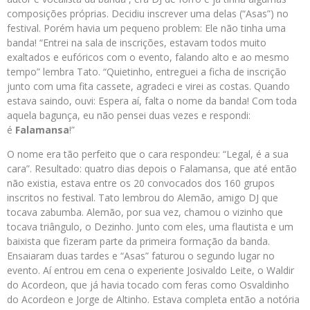
composições próprias. Decidiu inscrever uma delas (“Asas”) no
festival. Porém havia um pequeno problem: Ele não tinha uma
banda! “Entrei na sala de inscrições, estavam todos muito
exaltados e eufóricos com o evento, falando alto e ao mesmo
tempo” lembra Tato. “Quietinho, entreguei a ficha de inscrição
junto com uma fita cassete, agradeci e virei as costas. Quando
estava saindo, ouvi: Espera aí, falta o nome da banda! Com toda
aquela bagunça, eu não pensei duas vezes e respondi:
é
Falamansa
!”
O nome era tão perfeito que o cara respondeu: “Legal, é a sua
cara”. Resultado: quatro dias depois o Falamansa, que até então
não existia, estava entre os 20 convocados dos 160 grupos
inscritos no festival. Tato lembrou do Alemão, amigo DJ que
tocava zabumba. Alemão, por sua vez, chamou o vizinho que
tocava triângulo, o Dezinho. Junto com eles, uma flautista e um
baixista que fizeram parte da primeira formação da banda.
Ensaiaram duas tardes e “Asas” faturou o segundo lugar no
evento. Aí entrou em cena o experiente Josivaldo Leite, o Waldir
do Acordeon, que já havia tocado com feras como Osvaldinho
do Acordeon e Jorge de Altinho. Estava completa então a notória