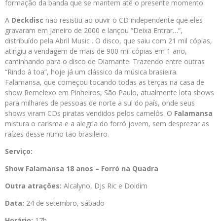
formação da banda que se mantem até o presente momento.
A
Deckdisc
não resistiu ao ouvir o CD independente que eles
gravaram em Janeiro de 2000 e lançou “Deixa Entrar…”,
distribuído pela Abril Music . O disco, que saiu com 21 mil cópias,
atingiu a vendagem de mais de 900 mil cópias em 1 ano,
caminhando para o disco de Diamante. Trazendo entre outras
“Rindo à toa”, hoje já um clássico da música brasieira.
Falamansa, que começou tocando todas as terças na casa de
show Remelexo em Pinheiros, São Paulo, atualmente lota shows
para milhares de pessoas de norte a sul do país, onde seus
shows viram CDs piratas vendidos pelos camelôs. O
Falamansa
mistura o carisma e a alegria do forró jovem, sem desprezar as
raízes desse ritmo tão brasileiro.
Serviço:
Show Falamansa 18 anos – Forró na Quadra
Outra atrações:
Alcalyno, DJs Ric e Doidim
Data:
24 de setembro, sábado
Horário:
17h