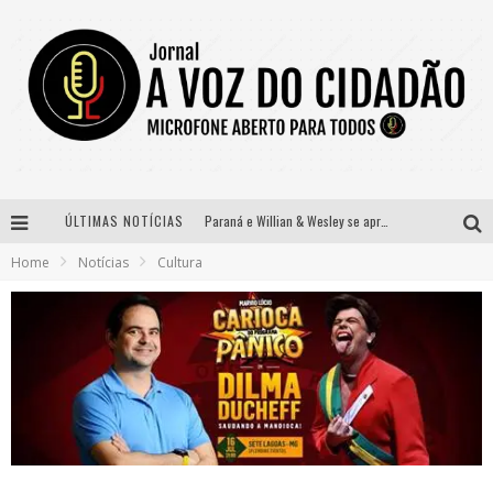
ÚLTIMAS NOTÍCIAS
Paraná e Willian & Wesley se apresentam no Carretão Trevo Contagem nesta sexta-feira
Home
Notícias
Cultura
Selo Moda Music confirma Bel Costa no palco Talentos da Terra do Pedro Leopoldo Rodeio Show
Banda Mole de BH anuncia Kayete como madrinha do bloco
Definidas as 12 finalistas do concurso Rainha do Pedro Leopoldo Rodeio Show 2026