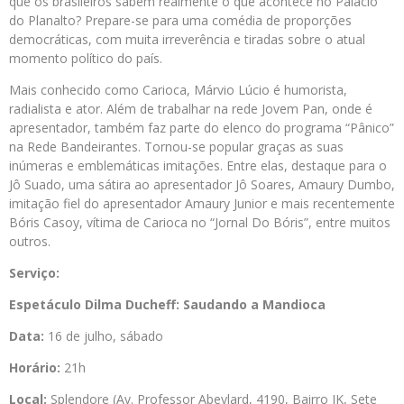
que os brasileiros sabem realmente o que acontece no Palácio
do Planalto? Prepare-se para uma comédia de proporções
democráticas, com muita irreverência e tiradas sobre o atual
momento político do país.
Mais conhecido como Carioca, Márvio Lúcio é humorista,
radialista e ator. Além de trabalhar na rede Jovem Pan, onde é
apresentador, também faz parte do elenco do programa “Pânico”
na Rede Bandeirantes. Tornou-se popular graças as suas
inúmeras e emblemáticas imitações. Entre elas, destaque para o
Jô Suado, uma sátira ao apresentador Jô Soares, Amaury Dumbo,
imitação fiel do apresentador Amaury Junior e mais recentemente
Bóris Casoy, vítima de Carioca no “Jornal Do Bóris”, entre muitos
outros.
Serviço:
Espetáculo Dilma Ducheff: Saudando a Mandioca
Data:
16 de julho, sábado
Horário:
21h
Local:
Splendore (Av. Professor Abeylard, 4190, Bairro JK, Sete