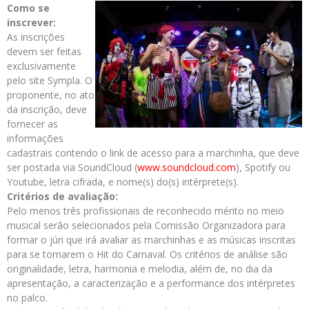
Como se
inscrever:
As inscrições
devem ser feitas
exclusivamente
pelo site Sympla. O
proponente, no ato
da inscrição, deve
fornecer as
informações
cadastrais contendo o link de acesso para a marchinha, que deve
ser postada via SoundCloud (
www.soundcloud.com
), Spotify ou
Youtube, letra cifrada, e nome(s) do(s) intérprete(s).
Critérios de avaliação:
Pelo menos três profissionais de reconhecido mérito no meio
musical serão selecionados pela Comissão Organizadora para
formar o júri que irá avaliar as marchinhas e as músicas inscritas
para se tornarem o Hit do Carnaval. Os critérios de análise são
originalidade, letra, harmonia e melodia, além de, no dia da
apresentação, a caracterização e a performance dos intérpretes
no palco.