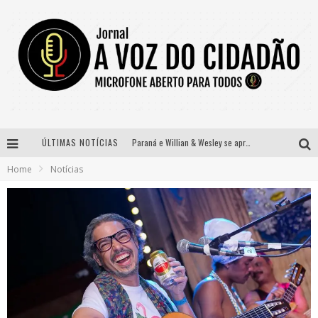
ÚLTIMAS NOTÍCIAS
Paraná e Willian & Wesley se apresentam no Carretão Trevo Contagem nesta sexta-feira
Home
Notícias
Selo Moda Music confirma Bel Costa no palco Talentos da Terra do Pedro Leopoldo Rodeio Show
Banda Mole de BH anuncia Kayete como madrinha do bloco
Definidas as 12 finalistas do concurso Rainha do Pedro Leopoldo Rodeio Show 2026