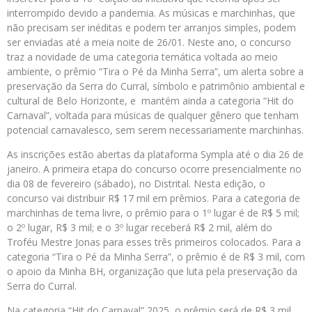
interrompido devido a pandemia. As músicas e marchinhas, que
não precisam ser inéditas e podem ter arranjos simples, podem
ser enviadas até a meia noite de 26/01. Neste ano, o concurso
traz a novidade de uma categoria temática voltada ao meio
ambiente, o prêmio “Tira o Pé da Minha Serra”, um alerta sobre a
preservação da Serra do Curral, símbolo e patrimônio ambiental e
cultural de Belo Horizonte, e mantém ainda a categoria “Hit do
Carnaval”, voltada para músicas de qualquer gênero que tenham
potencial carnavalesco, sem serem necessariamente marchinhas.
As inscrições estão abertas da plataforma Sympla até o dia 26 de
janeiro. A primeira etapa do concurso ocorre presencialmente no
dia 08 de fevereiro (sábado), no Distrital. Nesta edição, o
concurso vai distribuir R$ 17 mil em prêmios. Para a categoria de
marchinhas de tema livre, o prêmio para o 1º lugar é de R$ 5 mil;
o 2º lugar, R$ 3 mil; e o 3º lugar receberá R$ 2 mil, além do
Troféu Mestre Jonas para esses três primeiros colocados. Para a
categoria “Tira o Pé da Minha Serra”, o prêmio é de R$ 3 mil, com
o apoio da Minha BH, organização que luta pela preservação da
Serra do Curral.
Na categoria “Hit do Carnaval” 2025, o prêmio será de R$ 3 mil