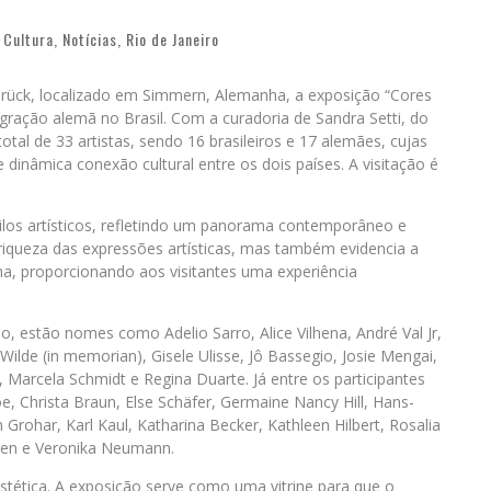
,
Cultura
,
Notícias
,
Rio de Janeiro
ück, localizado em Simmern, Alemanha, a exposição “Cores
ação alemã no Brasil. Com a curadoria de Sandra Setti, do
otal de 33 artistas, sendo 16 brasileiros e 17 alemães, cujas
 dinâmica conexão cultural entre os dois países. A visitação é
los artísticos, refletindo um panorama contemporâneo e
a riqueza das expressões artísticas, mas também evidencia a
nha, proporcionando aos visitantes uma experiência
o, estão nomes como Adelio Sarro, Alice Vilhena, André Val Jr,
o Wilde (in memorian), Gisele Ulisse, Jô Bassegio, Josie Mengai,
Marcela Schmidt e Regina Duarte. Já entre os participantes
, Christa Braun, Else Schäfer, Germaine Nancy Hill, Hans-
n Grohar, Karl Kaul, Katharina Becker, Kathleen Hilbert, Rosalia
ansen e Veronika Neumann.
stética. A exposição serve como uma vitrine para que o