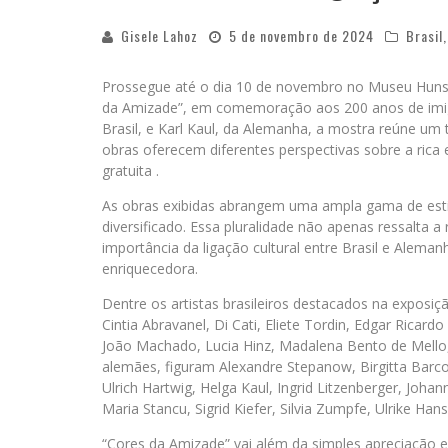
Gisele Lahoz
5 de novembro de 2024
Brasil
Prossegue até o dia 10 de novembro no Museu Hunsr
da Amizade”, em comemoração aos 200 anos de imigr
Brasil, e Karl Kaul, da Alemanha, a mostra reúne um t
obras oferecem diferentes perspectivas sobre a rica e
gratuita .
As obras exibidas abrangem uma ampla gama de esti
diversificado. Essa pluralidade não apenas ressalta 
importância da ligação cultural entre Brasil e Alema
enriquecedora.
Dentre os artistas brasileiros destacados na exposiçã
Cintia Abravanel, Di Cati, Eliete Tordin, Edgar Ricard
João Machado, Lucia Hinz, Madalena Bento de Mello, 
alemães, figuram Alexandre Stepanow, Birgitta Barcoe
Ulrich Hartwig, Helga Kaul, Ingrid Litzenberger, Johan
Maria Stancu, Sigrid Kiefer, Silvia Zumpfe, Ulrike H
“Cores da Amizade” vai além da simples apreciação e