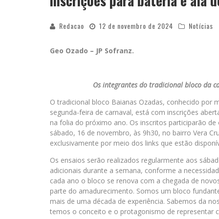
inscrições para bateria e ala 
Redacao
12 de novembro de 2024
Notícias
Geo Ozado – JP Sofranz.
Os integrantes do tradicional bloco da c
O tradicional bloco Baianas Ozadas, conhecido por m
segunda-feira de carnaval, está com inscrições abert
na folia do próximo ano. Os inscritos participarão d
sábado, 16 de novembro, às 9h30, no bairro Vera Cru
exclusivamente por meio dos links que estão dispon
Os ensaios serão realizados regularmente aos sábad
adicionais durante a semana, conforme a necessidad
cada ano o bloco se renova com a chegada de novos
parte do amadurecimento. Somos um bloco fundant
mais de uma década de experiência. Sabemos da noss
temos o conceito e o protagonismo de representar co