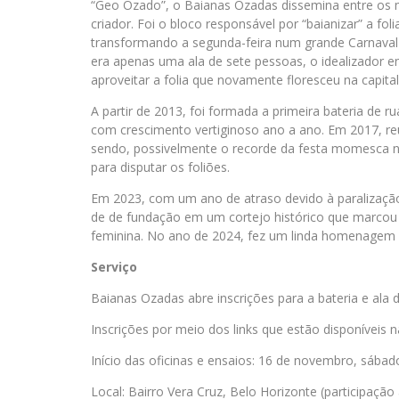
“Geo Ozado”, o Baianas Ozadas dissemina entre os mi
criador. Foi o bloco responsável por “baianizar” a fol
transformando a segunda-feira num grande Carnaval 
era apenas uma ala de sete pessoas, o idealizador e
aproveitar a folia que novamente floresceu na capital
A partir de 2013, foi formada a primeira bateria de
com crescimento vertiginoso ano a ano. Em 2017, reu
sendo, possivelmente o recorde da festa momesca na
para disputar os foliões.
Em 2023, com um ano de atraso devido à paralizaç
de de fundação em um cortejo histórico que marcou
feminina. No ano de 2024, fez um linda homenagem ao
Serviço
Baianas Ozadas abre inscrições para a bateria e ala 
Inscrições por meio dos links que estão disponíveis
Início das oficinas e ensaios: 16 de novembro, sábad
Local: Bairro Vera Cruz, Belo Horizonte (participação