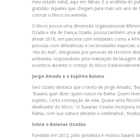
meu estado natal, aqui em Minas. E a acolhida do 
gratidão. Aqueles que chegam para mais um ano de f
colocar o bloco na avenida.
O bloco possui uma dimensão organizacional diferenci
Ozada e Ala de Dança Ozada, possui também uma ala i
desde 2018, em parceria com entidades como a APAE
pessoas com deficiências e necessidades especiais 
“Ala do Axé”, integradas por pessoas de terreiros di
umbanda, responsáveis pela realização da lavagem da
acontece durante o cortejo do bloco tradicionalmente
Jorge Amado e o Espírito Baiano
Geo Ozado destaca que o texto de Jorge Amado, ‘Baia
“Baiano quer dizer: quem nasce na Bahia. Quem teve 
espírito. Certa concepção de vida. Quase uma filosofi
idealizador do bloco. “O Baianas Ozadas incorpora e
Bahia, com sua cultura vibrante e celebrativa”, finaliza
Sobre o Baianas Ozadas
Fundado em 2012, pelo jornalista e músico baiano 