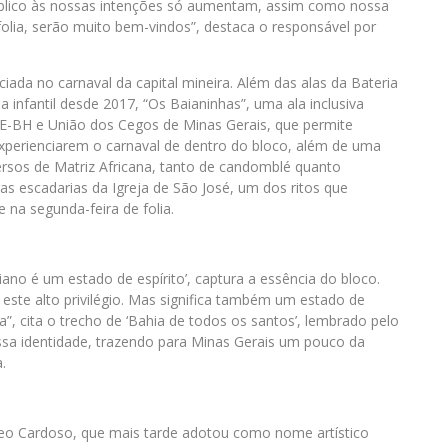
público às nossas intenções só aumentam, assim como nossa
olia, serão muito bem-vindos”, destaca o responsável por
ada no carnaval da capital mineira. Além das alas da Bateria
nfantil desde 2017, “Os Baianinhas”, uma ala inclusiva
-BH e União dos Cegos de Minas Gerais, que permite
experienciarem o carnaval de dentro do bloco, além de uma
versos de Matriz Africana, tanto de candomblé quanto
s escadarias da Igreja de São José, um dos ritos que
 na segunda-feira de folia.
no é um estado de espírito’, captura a essência do bloco.
este alto privilégio. Mas significa também um estado de
a”, cita o trecho de ‘Bahia de todos os santos’, lembrado pelo
ssa identidade, trazendo para Minas Gerais um pouco da
.
Geo Cardoso, que mais tarde adotou como nome artístico