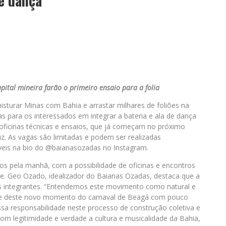
de dança
apital mineira farão o primeiro ensaio para a folia
isturar Minas com Bahia e arrastar milhares de foliões na
as para os interessados em integrar a bateria e ala de dança
e oficinas técnicas e ensaios, que já começam no próximo
z. As vagas são limitadas e podem ser realizadas
íveis na bio do @baianasozadas no Instagram.
os pela manhã, com a possibilidade de oficinas e encontros
e. Geo Ozado, idealizador do Baianas Ozadas, destaca que a
 integrantes. “Entendemos este movimento como natural e
e deste novo momento do carnaval de Beagá com pouco
a responsabilidade neste processo de construção coletiva e
m legitimidade e verdade a cultura e musicalidade da Bahia,