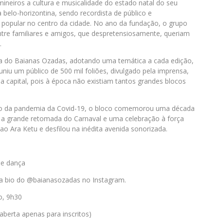
neiros a cultura e musicalidade do estado natal do seu
ia belo-horizontina, sendo recordista de público e
popular no centro da cidade. No ano da fundação, o grupo
ntre familiares e amigos, que despretensiosamente, queriam
.
 rua do Baianas Ozadas, adotando uma temática a cada edição,
niu um público de 500 mil foliões, divulgado pela imprensa,
 capital, pois à época não existiam tantos grandes blocos
ão da pandemia da Covid-19, o bloco comemorou uma década
 a grande retomada do Carnaval e uma celebração à força
 Ara Ketu e desfilou na inédita avenida sonorizada.
de dança
 na bio do @baianasozadas no Instagram.
o, 9h30
 aberta apenas para inscritos)