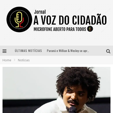
Paraná e Willian & Wesley se apresentam no Carretão Trevo Contagem nesta sexta-feira
ÚLTIMAS NOTÍCIAS
Selo Moda Music confirma Bel Costa no palco Talentos da Terra do Pedro Leopoldo Rodeio Show
Home
Notícias
Banda Mole de BH anuncia Kayete como madrinha do bloco
Definidas as 12 finalistas do concurso Rainha do Pedro Leopoldo Rodeio Show 2026