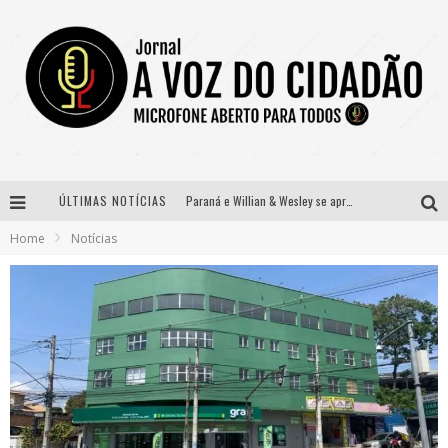
ÚLTIMAS NOTÍCIAS
Paraná e Willian & Wesley se apresentam no Carretão Trevo Contagem nesta sexta-feira
Home
Notícias
Selo Moda Music confirma Bel Costa no palco Talentos da Terra do Pedro Leopoldo Rodeio Show
Banda Mole de BH anuncia Kayete como madrinha do bloco
Definidas as 12 finalistas do concurso Rainha do Pedro Leopoldo Rodeio Show 2026