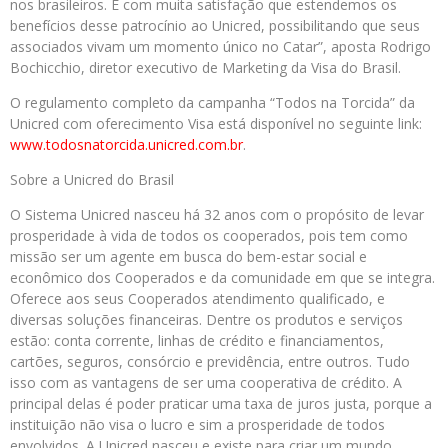
nos brasileiros. É com muita satisfação que estendemos os
benefícios desse patrocínio ao Unicred, possibilitando que seus
associados vivam um momento único no Catar”, aposta Rodrigo
Bochicchio, diretor executivo de Marketing da Visa do Brasil.
O regulamento completo da campanha “Todos na Torcida” da
Unicred com oferecimento Visa está disponível no seguinte link:
www.todosnatorcida.unicred.com.br
.
Sobre a Unicred do Brasil
O Sistema Unicred nasceu há 32 anos com o propósito de levar
prosperidade à vida de todos os cooperados, pois tem como
missão ser um agente em busca do bem-estar social e
econômico dos Cooperados e da comunidade em que se integra.
Oferece aos seus Cooperados atendimento qualificado, e
diversas soluções financeiras. Dentre os produtos e serviços
estão: conta corrente, linhas de crédito e financiamentos,
cartões, seguros, consórcio e previdência, entre outros. Tudo
isso com as vantagens de ser uma cooperativa de crédito. A
principal delas é poder praticar uma taxa de juros justa, porque a
instituição não visa o lucro e sim a prosperidade de todos
envolvidos. A Unicred nasceu e existe para criar um mundo