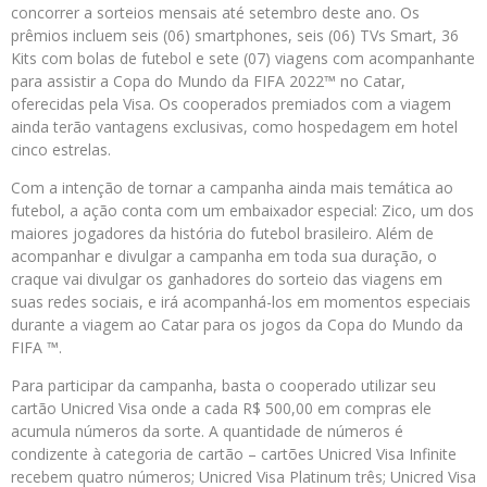
concorrer a sorteios mensais até setembro deste ano. Os
prêmios incluem seis (06) smartphones, seis (06) TVs Smart, 36
Kits com bolas de futebol e sete (07) viagens com acompanhante
para assistir a Copa do Mundo da FIFA 2022™ no Catar,
oferecidas pela Visa. Os cooperados premiados com a viagem
ainda terão vantagens exclusivas, como hospedagem em hotel
cinco estrelas.
Com a intenção de tornar a campanha ainda mais temática ao
futebol, a ação conta com um embaixador especial: Zico, um dos
maiores jogadores da história do futebol brasileiro. Além de
acompanhar e divulgar a campanha em toda sua duração, o
craque vai divulgar os ganhadores do sorteio das viagens em
suas redes sociais, e irá acompanhá-los em momentos especiais
durante a viagem ao Catar para os jogos da Copa do Mundo da
FIFA ™.
Para participar da campanha, basta o cooperado utilizar seu
cartão Unicred Visa onde a cada R$ 500,00 em compras ele
acumula números da sorte. A quantidade de números é
condizente à categoria de cartão – cartões Unicred Visa Infinite
recebem quatro números; Unicred Visa Platinum três; Unicred Visa