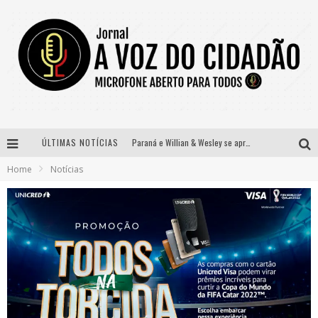
ÚLTIMAS NOTÍCIAS
Paraná e Willian & Wesley se apresentam no Carretão Trevo Contagem nesta sexta-feira
Home
Notícias
Selo Moda Music confirma Bel Costa no palco Talentos da Terra do Pedro Leopoldo Rodeio Show
Banda Mole de BH anuncia Kayete como madrinha do bloco
Definidas as 12 finalistas do concurso Rainha do Pedro Leopoldo Rodeio Show 2026