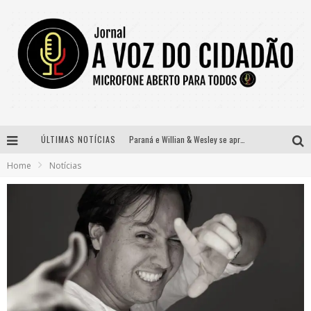
ÚLTIMAS NOTÍCIAS
Paraná e Willian & Wesley se apresentam no Carretão Trevo Contagem nesta sexta-feira
Home
Notícias
Selo Moda Music confirma Bel Costa no palco Talentos da Terra do Pedro Leopoldo Rodeio Show
Banda Mole de BH anuncia Kayete como madrinha do bloco
Definidas as 12 finalistas do concurso Rainha do Pedro Leopoldo Rodeio Show 2026