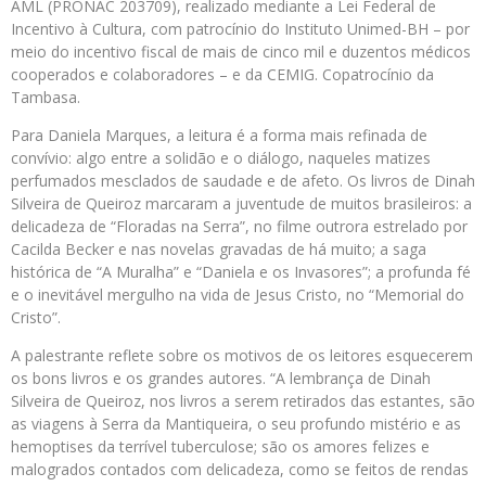
AML (PRONAC 203709), realizado mediante a Lei Federal de
Incentivo à Cultura, com patrocínio do Instituto Unimed-BH – por
meio do incentivo fiscal de mais de cinco mil e duzentos médicos
cooperados e colaboradores – e da CEMIG. Copatrocínio da
Tambasa.
Para Daniela Marques, a leitura é a forma mais refinada de
convívio: algo entre a solidão e o diálogo, naqueles matizes
perfumados mesclados de saudade e de afeto. Os livros de Dinah
Silveira de Queiroz marcaram a juventude de muitos brasileiros: a
delicadeza de “Floradas na Serra”, no filme outrora estrelado por
Cacilda Becker e nas novelas gravadas de há muito; a saga
histórica de “A Muralha” e “Daniela e os Invasores”; a profunda fé
e o inevitável mergulho na vida de Jesus Cristo, no “Memorial do
Cristo”.
A palestrante reflete sobre os motivos de os leitores esquecerem
os bons livros e os grandes autores. “A lembrança de Dinah
Silveira de Queiroz, nos livros a serem retirados das estantes, são
as viagens à Serra da Mantiqueira, o seu profundo mistério e as
hemoptises da terrível tuberculose; são os amores felizes e
malogrados contados com delicadeza, como se feitos de rendas