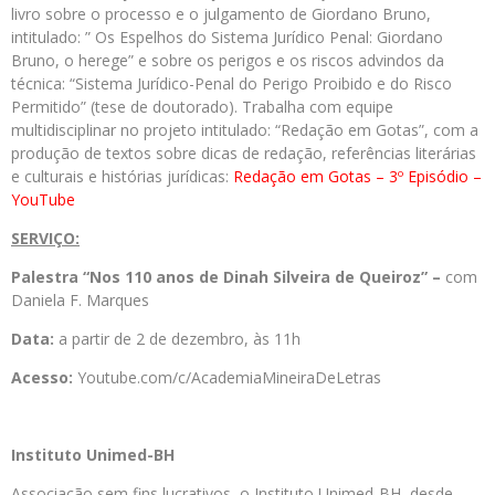
livro sobre o processo e o julgamento de Giordano Bruno,
intitulado: ” Os Espelhos do Sistema Jurídico Penal: Giordano
Bruno, o herege” e sobre os perigos e os riscos advindos da
técnica: “Sistema Jurídico-Penal do Perigo Proibido e do Risco
Permitido” (tese de doutorado). Trabalha com equipe
multidisciplinar no projeto intitulado: “Redação em Gotas”, com a
produção de textos sobre dicas de redação, referências literárias
e culturais e histórias jurídicas:
Redação em Gotas – 3º Episódio –
YouTube
SERVIÇO:
Palestra “Nos 110 anos de Dinah Silveira de Queiroz” –
com
Daniela F. Marques
Data:
a partir de 2 de dezembro, às 11h
Acesso:
Youtube.com/c/AcademiaMineiraDeLetras
Instituto Unimed-BH
Associação sem fins lucrativos, o Instituto Unimed-BH, desde