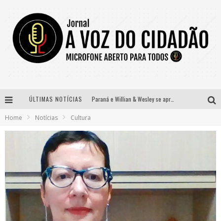
ÚLTIMAS NOTÍCIAS
Paraná e Willian & Wesley se apresentam no Carretão Trevo Contagem nesta sexta-feira
Home
Notícias
Cultura
Selo Moda Music confirma Bel Costa no palco Talentos da Terra do Pedro Leopoldo Rodeio Show
Banda Mole de BH anuncia Kayete como madrinha do bloco
Definidas as 12 finalistas do concurso Rainha do Pedro Leopoldo Rodeio Show 2026